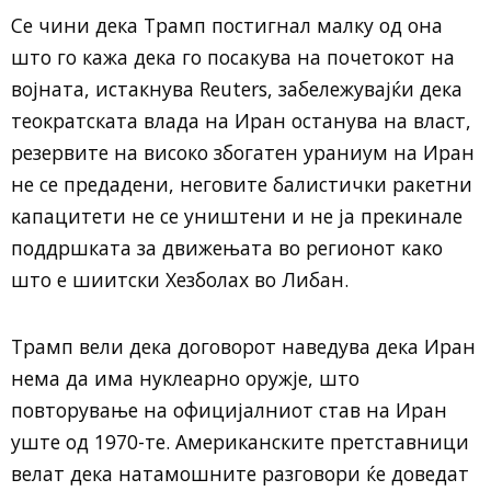
Се чини дека Трамп постигнал малку од она
што го кажа дека го посакува на почетокот на
војната, истакнува Reuters, забележувајќи дека
теократската влада на Иран останува на власт,
резервите на високо збогатен ураниум на Иран
не се предадени, неговите балистички ракетни
капацитети не се уништени и не ја прекинале
поддршката за движењата во регионот како
што е шиитски Хезболах во Либан.
Трамп вели дека договорот наведува дека Иран
нема да има нуклеарно оружје, што
повторување на официјалниот став на Иран
уште од 1970-те. Американските претставници
велат дека натамошните разговори ќе доведат