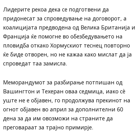
Лидерите рекоа дека се подготвени да
придонесат за спроведување на договорот, а
коалицијата предводена од Велика Британија и
Франција ќе помогне во обезбедувањето на
пловидба откако Хормускиот теснец повторно
ќе биде отворен, но не кажаа како мислат да ја
спроведат таа замисла.
Меморандумот за разбирање потпишан од
Вашингтон и Техеран оваа седмица, иако сè
уште не е објавен, го продолжува прекинот на
огнот објавен во април за дополнителни 60
дена за да им овозможи на страните да
преговараат за трајно примирје.