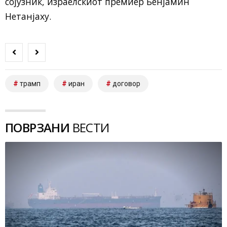
сојузник, израелскиот премиер Бенјамин
Нетанјаху.
трамп
иран
договор
ПОВРЗАНИ
ВЕСТИ