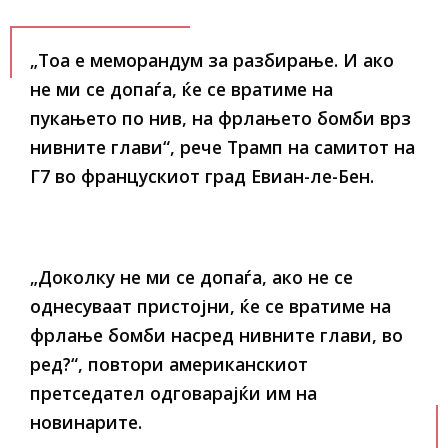
„Тоа е меморандум за разбирање. И ако
не ми се допаѓа, ќе се вратиме на
пукањето по нив, на фрлањето бомби врз
нивните глави“, рече Трамп на самитот на
Г7 во францускиот град Евиан-ле-Бен.
„Доколку не ми се допаѓа, ако не се
однесуваат пристојни, ќе се вратиме на
фрлање бомби насред нивните глави, во
ред?“, повтори американскиот
претседател одговарајќи им на
новинарите.