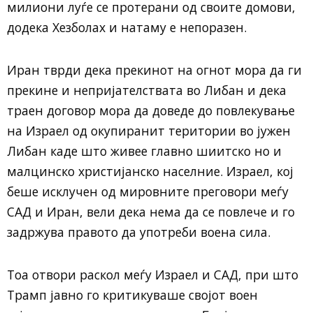
милиони луѓе се протерани од своите домови,
додека Хезболах и натаму е непоразен.
Иран тврди дека прекинот на огнот мора да ги
прекине и непријателствата во Либан и дека
траен договор мора да доведе до повлекување
на Израел од окупиранит територии во јужен
Либан каде што живее главно шиитско но и
малцинско христијанско населние. Израел, кој
беше исклучен од мировните преговори меѓу
САД и Иран, вели дека нема да се повлече и го
задржува правото да употреби воена сила.
Тоа отвори раскол меѓу Израел и САД, при што
Трамп јавно го критикуваше својот воен