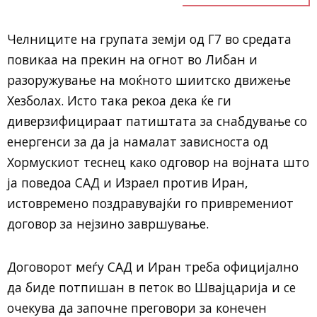
Челниците на групата земји од Г7 во средата
повикаа на прекин на огнот во Либан и
разоружување на моќното шиитско движење
Хезболах. Исто така рекоа дека ќе ги
диверзифицираат патиштата за снабдување со
енергенси за да ја намалат зависноста од
Хормускиот теснец како одговор на војната што
ја поведоа САД и Израел против Иран,
истовремено поздравувајќи го привремениот
договор за нејзино завршување.
Договорот меѓу САД и Иран треба официјално
да биде потпишан в петок во Швајцарија и се
очекува да започне преговори за конечен