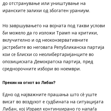
до отстранување или уништување на
иранските залихи од збогатен ураниум.
Но завршувањето на војната под такви услови
би можело да го изложи Трамп на критики,
вклучително и од неоконзервативните
јастребите во неговата Републиканска партија
кои се блиски со неолибертаријанците во
опозициската Демократска партија, пред
среднорочните избори во ноември.
Прекин на огнот во Либан?
Едно од најважните прашања што сè уште
висат во воздухот е судбината на ситуацијата
Либан, кој Израел континуирано го напаѓа