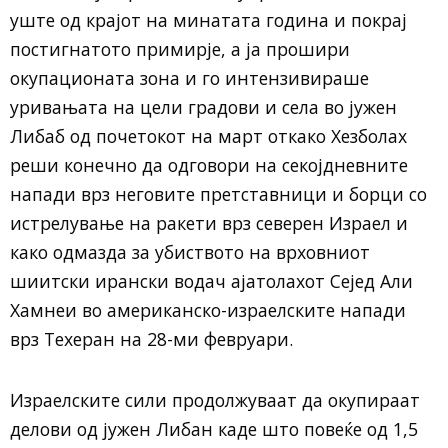
уште од крајот на минатата година и покрај
постигнатото примирје, а ја прошири
окупационата зона и го интензивираше
уривањата на цели градови и села во јужен
Либаб од почетокот на март откако Хезболах
реши конечно да одговори на секојдневните
напади врз неговите претставници и борци со
истрелување на ракети врз северен Израел и
како одмазда за убиството на врховниот
шиитски ирански водач ајатолахот Сејед Али
Хамнеи во американско-израелските напади
врз Техеран на 28-ми февруари.
Израелските сили продолжуваат да окупираат
делови од јужен Либан каде што повеќе од 1,5