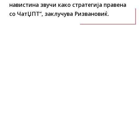
навистина звучи како стратегија правена
со ЧатЏПТ“, заклучува Ризвановиќ.