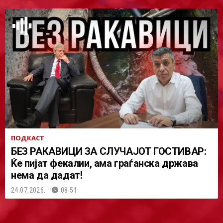
ПОДКАСТ
БЕЗ РАКАВИЦИ ЗА СЛУЧАЈОТ ГОСТИВАР:
Ќе пијат фекалии, ама граѓанска држава
нема да дадат!
24.07.2026.
08:51