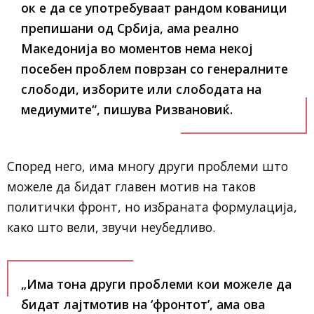
ок е да се употребуваат рандом кованици
препишани од Србија, ама реално
Македонија во моментов нема некој
посебен проблем поврзан со генералните
слободи, изборите или слободата на
медиумите“, пишува Ризвановиќ.
Според него, има многу други проблеми што
можеле да бидат главен мотив на таков
политички фронт, но избраната формулација,
како што вели, звучи неубедливо.
„Има тона други проблеми кои можеле да
бидат лајтмотив на ‘фронтот’, ама ова