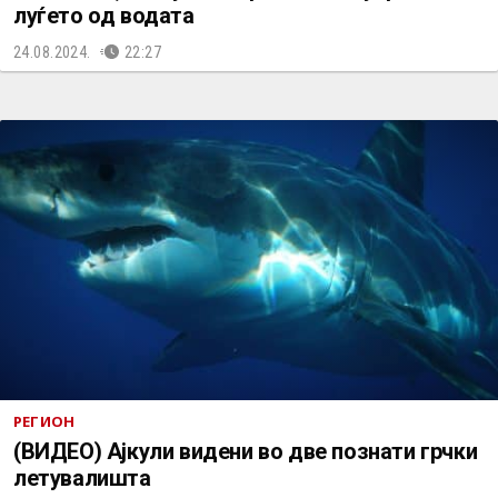
луѓето од водата
24.08.2024.
22:27
РЕГИОН
(ВИДЕО) Ајкули видени во две познати грчки
летувалишта