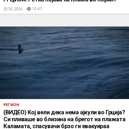
20.05.2026.
10:47
РЕГИОН
(ВИДЕО) Кој вели дека нема ајкули во Грција?
Си пливаше во близина на брегот на плажата
Каламата, спасувачи брзо ги евакуираа