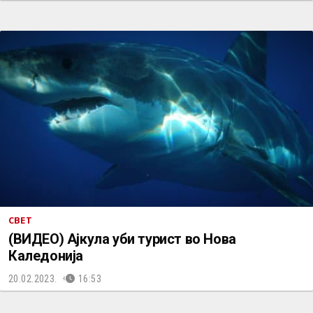
СВЕТ
(ВИДЕО) Ајкула уби турист во Нова
Каледонија
20.02.2023.
16:53