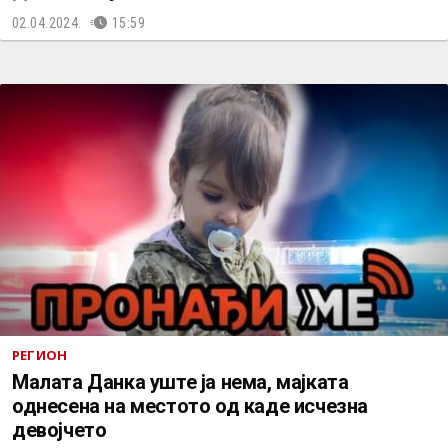
02.04.2024.
15:59
РЕГИОН
Малата Данка уште ја нема, мајката
однесена на местото од каде исчезна
девојчето