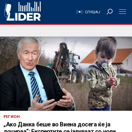
СЛУШАЈ
РЕГИОН
„Ако Данка беше во Виена досега ќе ја
лоцираа“: Експертите се јавуваат со нови