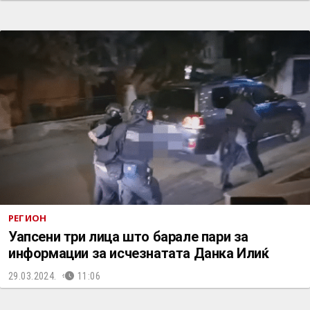
РЕГИОН
Уапсени три лица што барале пари за
информации за исчезнатата Данка Илиќ
29.03.2024.
11:06