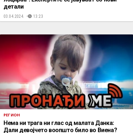
детали
03.04.2024.
13:23
РЕГИОН
Нема ни трага ни глас од малата Данка:
Дали девојчето воопшто било во Виена?