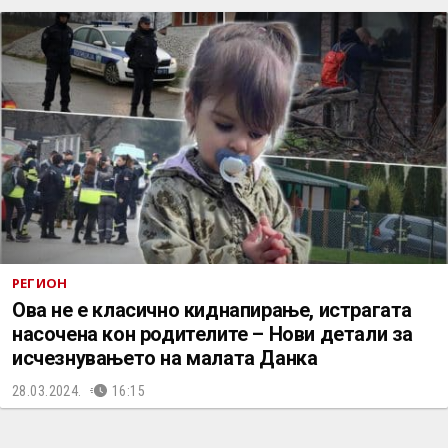
РЕГИОН
Ова не е класично киднапирање, истрагата
насочена кон родителите – Нови детали за
исчезнувањето на малата Данка
28.03.2024.
16:15