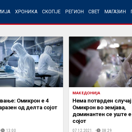
МИЈА
ХРОНИКА
СКОПЈЕ
РЕГИОН
СВЕТ
МАГАЗИН
МАКЕДОНИЈА
вање: Омикрон е 4
Нема потврден случај
аразен од делта сојот
Омикрон во земјава,
доминантен се уште е
сојот
13:00
07.12.2021.
08:29