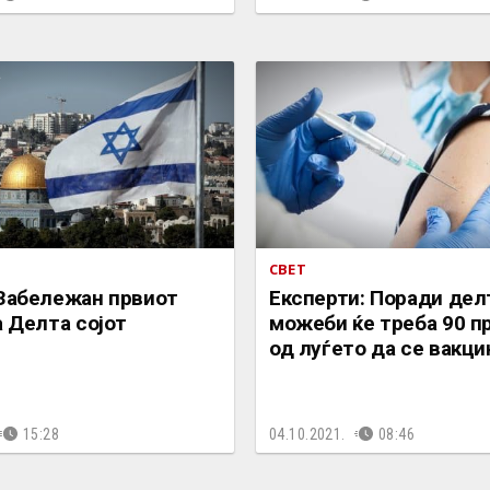
СВЕТ
 Забележан првиот
Експерти: Поради дел
а Делта сојот
можеби ќе треба 90 п
од луѓето да се вакц
15:28
04.10.2021.
08:46