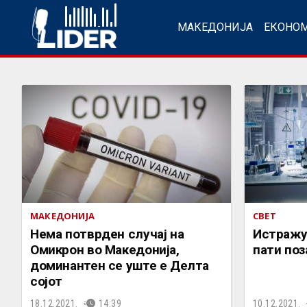
МАКЕДОНИЈА
ЕКОНО
МАКЕДОНИЈА
СВЕТ
Нема потврден случај на
Истражу
Омикрон во Македонија,
пати поз
доминантен се уште е Делта
сојот
18.12.2021.
14:39
10.12.2021.