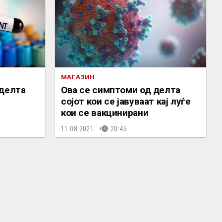
МАГАЗИН
„делта
Oва се симптоми од делта
сојот кои се јавуваат кај луѓе
кои се вакцинирани
11.08.2021.
20:45