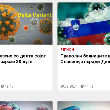
РЕГИОН
азено со делта сојот
Преполни болниците 
зарази 30 луѓе
Словенија поради Дел
19:45
30.08.2021.
14:12