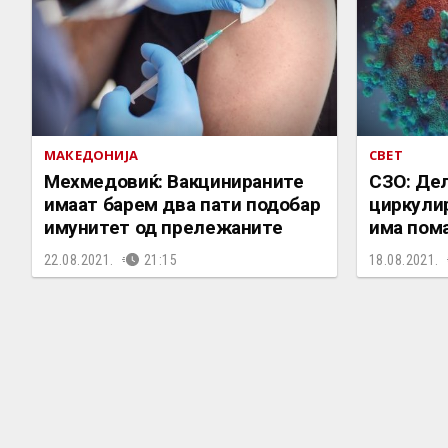
МАКЕДОНИЈА
СВЕТ
Мехмедовиќ: Вакцинираните
СЗО: Дел
имаат барем два пати подобар
циркулир
имунитет од прележаните
има пом
22.08.2021.
21:15
18.08.2021.