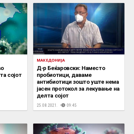
МАКЕДОНИЈА
во
Д-р Беќаровски: Наместо
та сојот
пробиотици, даваме
антибиотици зошто уште нема
јасен протокол за лекување на
делта сојот
25.08.2021.
09:45