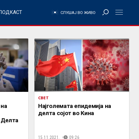
ПОДКАСТ
СЛУШАЈ ВО ЖИВО
СВЕТ
 на
Најголемата епидемија на
делта сојот во Кина
 Делта
15.11.2021.
09:26