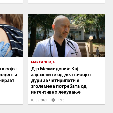
МАКЕДОНИЈА
та сојот
Д-р Мехмедовиќ: Кај
роценти
заразените од делта-сојот
инираат
дури за четирипати е
зголемена потребата од
интензивно лекување
03.09.2021.
11:15