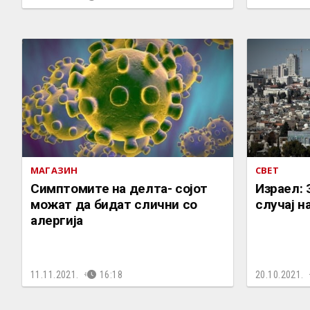
МАГАЗИН
СВЕТ
Симптомите на делта- сојот
Израел:
можат да бидат слични со
случај н
алергија
11.11.2021.
16:18
20.10.2021.