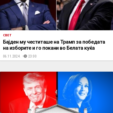
СВЕТ
Бајден му честиташе на Трамп за победата
на изборите и го покани во Белата куќа
06.11.2024.
23:00