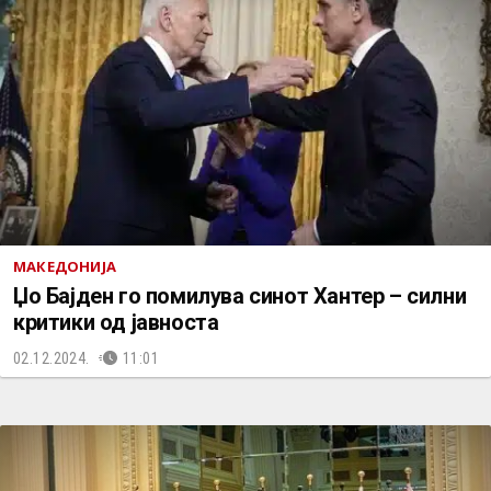
МАКЕДОНИЈА
Џо Бајден го помилува синот Хантер – силни
критики од јавноста
02.12.2024.
11:01