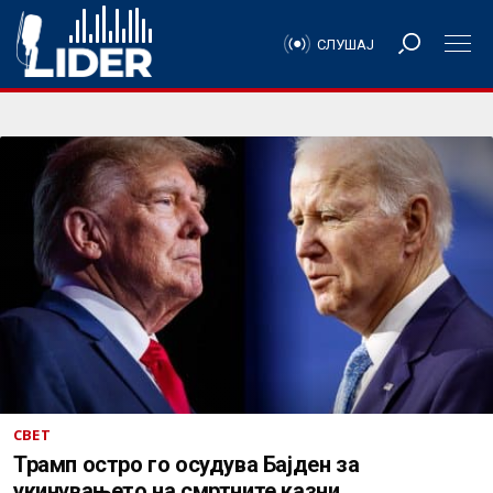
СЛУШАЈ
СВЕТ
Трамп остро го осудува Бајден за
укинувањето на смртните казни