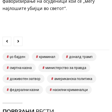
фаворизирање на осуденици кои се „меѓу
најлошите убијци во светот“.
џо бајден
криминал
доналд трамп
смртна казна
министерство за правда
доживотен затвор
американска политика
федерални казни
насилни криминалци
ПОВРЗАНИ
ВЕСТИ