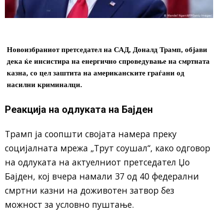
Новоизбраниот претседател на САД, Доналд Трамп, објави
дека ќе инсистира на енергично спроведување на смртната
казна, со цел заштита на американските граѓани од
насилни криминалци.
Реакција на одлуката на Бајден
Трамп ја соопшти својата намера преку
социјалната мрежа „Трут соушал“, како одговор
на одлуката на актуелниот претседател Џо
Бајден, кој вчера намали 37 од 40 федерални
смртни казни на доживотен затвор без
можност за условно пуштање.