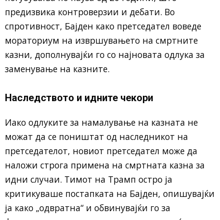
предизвика контроверзии и дебати. Во
спротивност, Бајден како претседател воведе
мораториум на извршувањето на смртните
казни, дополнувајќи го со најновата одлука за
заменување на казните.
Наследството и идните чекори
Иако одлуките за намалување на казната не
можат да се поништат од наследникот на
претседателот, новиот претседател може да
наложи строга примена на смртната казна за
идни случаи. Тимот на Трамп остро ја
критикуваше постапката на Бајден, опишувајќи
ја како „одвратна“ и обвинувајќи го за