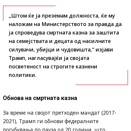
„Штом ќе ја преземам должноста, ќе му
наложам на Министерството за правда да
ја спроведува смртната казна за заштита
на семејствата и децата од насилните
силувачи, убијци и чудовишта,“ изјави
Трамп, нагласувајќи ја својата
посветеност на строгите казнени
политики.
Обнова на смртната казна
За време на својот претходен мандат (2017-
2021), Трамп ги обнови федералните
погубувања по пауза од 20 години, што