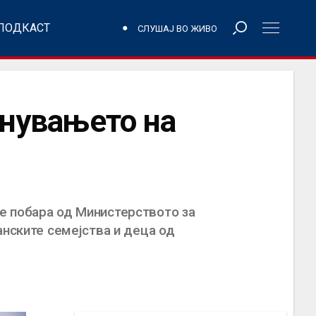
ПОДКАСТ
СЛУШАЈ ВО ЖИВО
инувањето на
е побара од Министерството за
анските семејства и деца од