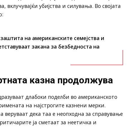
а, вклучувајќи убијства и силувања. Во својата
о:
 заштита на американските семејства и
тставуваат закана за безбедноста на
ртната казна продолжува
разуваат длабоки поделби во американското
примената на најстрогите казнени мерки.
 веруваат дека таа е неопходна за справување
ритичарите ја сметаат за неетичка и