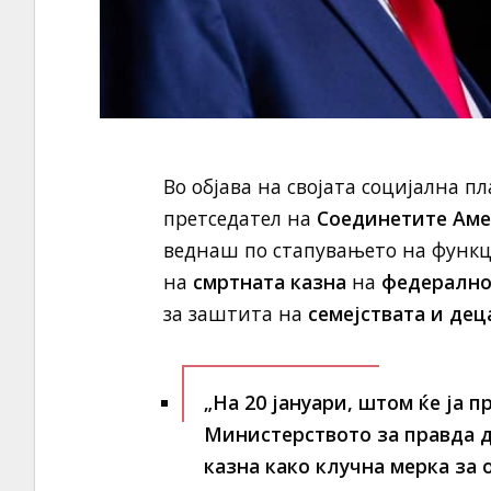
Во објава на својата социјална 
претседател на
Соединетите Ам
веднаш по стапувањето на функц
на
смртната казна
на
федерално
за заштита на
семејствата и дец
„На 20 јануари, штом ќе ја 
Министерството за правда д
казна како клучна мерка за 