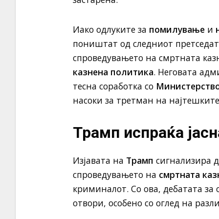
Иако одлуките за
помилување
и
поништат од следниот претседат
спроведувањето на смртната казн
казнена политика
. Неговата адм
тесна соработка со
Министерство
насоки за третман на најтешкит
Трамп испраќа јасн
Изјавата на
Трамп
сигнализира д
спроведувањето на
смртната каз
криминалот. Со ова, дебатата за 
отвори, особено со оглед на разл