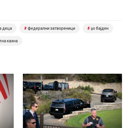
а деца
федерални затвореници
џо бајден
тна казна