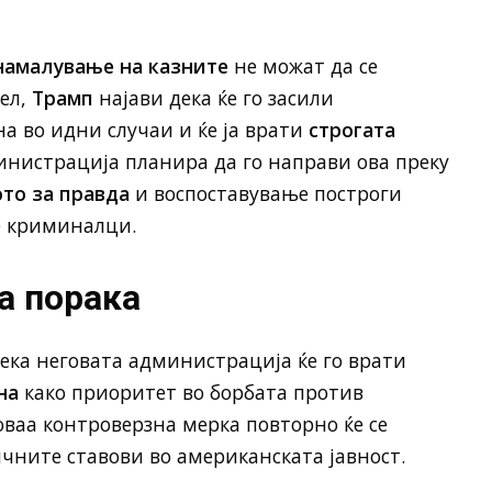
намалување на казните
не можат да се
ел,
Трамп
најави дека ќе го засили
а во идни случаи и ќе ја врати
строгата
инистрација планира да го направи ова преку
то за правда
и воспоставување построги
е криминалци.
а порака
ека неговата администрација ќе го врати
на
како приоритет во борбата против
оваа контроверзна мерка повторно ќе се
ичните ставови во американската јавност.