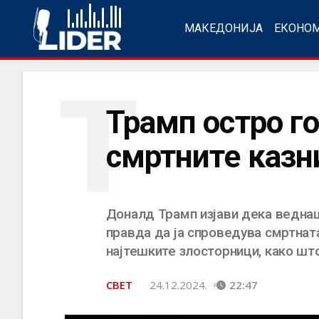
МАКЕДОНИЈА
ЕКОНО
Т
Трамп остро го
смртните казн
Доналд Трамп изјави дека ведна
правда да ја спроведува смртнат
најтешките злосторници, како што
СВЕТ
24.12.2024.
22:47