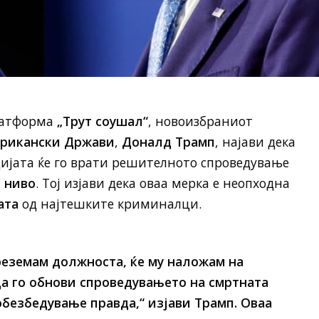
платформа
„Трут соушал“
, новоизбраниот
ерикански Држави
,
Доналд Трамп
, најави дека
ијата ќе го врати решителното спроведување
 ниво
. Тој изјави дека оваа мерка е неопходна
ата
од најтешките криминалци.
преземам должноста, ќе му наложам на
а го обнови спроведувањето на смртната
обезбедување правда,“ изјави Трамп. Оваа