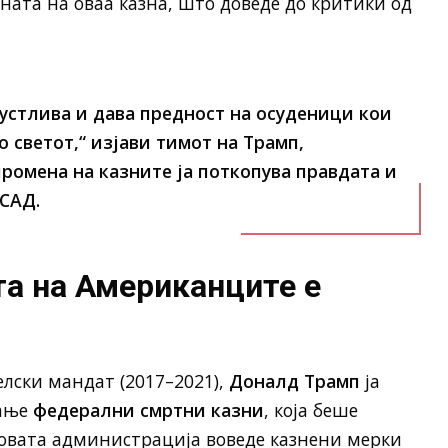
ата на оваа казна, што доведе до критики од
пустлива и дава предност на осуденици кои
о светот,“ изјави тимот на Трамп,
ромена на казните ја поткопува правдата и
 САД.
та на Американците е
елски мандат (2017–2021),
Доналд Трамп
ја
вање
федерални смртни казни
, која беше
говата администрација воведе казнени мерки