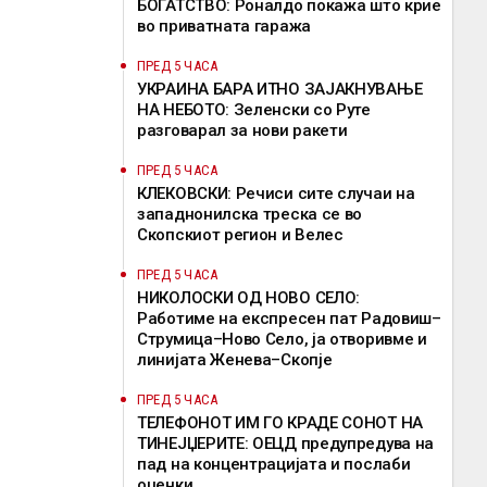
БОГАТСТВО: Роналдо покажа што крие
во приватната гаража
ПРЕД 5 ЧАСА
УКРАИНА БАРА ИТНО ЗАЈАКНУВАЊЕ
НА НЕБОТО: Зеленски со Руте
разговарал за нови ракети
ПРЕД 5 ЧАСА
КЛЕКОВСКИ: Речиси сите случаи на
западнонилска треска се во
Скопскиот регион и Велес
ПРЕД 5 ЧАСА
НИКОЛОСКИ ОД НОВО СЕЛО:
Работиме на експресен пат Радовиш–
Струмица–Ново Село, ја отворивме и
линијата Женева–Скопје
ПРЕД 5 ЧАСА
ТЕЛЕФОНОТ ИМ ГО КРАДЕ СОНОТ НА
ТИНЕЈЏЕРИТЕ: ОЕЦД предупредува на
пад на концентрацијата и послаби
оценки