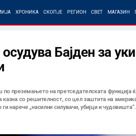
МИЈА
ХРОНИКА
СКОПЈЕ
РЕГИОН
СВЕТ
МАГАЗИН
 осудува Бајден за ук
и
ш по преземањето на претседателската функција ќ
а казна со решителност, со цел заштита на америк
 ги нарече „насилни силувачи, убијци и чудовишта“.