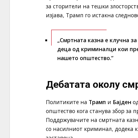
за сторители на тешки злосторств
изјава, Трамп го истакна следнов
„Смртната казна е клучна за
деца од криминалци кои пре
нашето општество.“
Дебатата околу см
Политиките на
Трамп
и
Бајден
од
општество кога станува збор за 
Поддржувачите на смртната казна
со насилниот криминал, додека к
застарена.