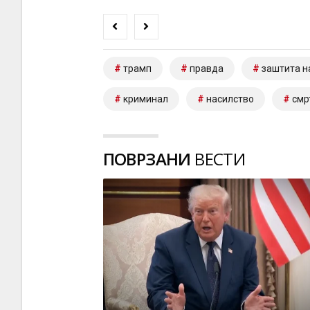
трамп
правда
заштита н
криминал
насилство
смр
ПОВРЗАНИ
ВЕСТИ