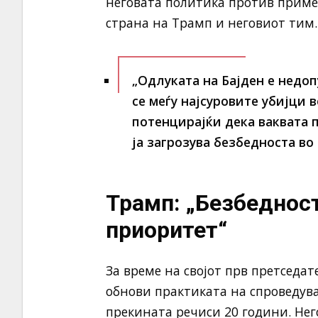
неговата политика против примен
страна на Трамп и неговиот тим.
„Одлуката на Бајден е недо
се меѓу најсуровите убијци в
потенцирајќи дека ваквата п
ја загрозува безбедноста во
Трамп: „Безбеднос
приоритет“
За време на својот прв претседат
обнови практиката на спроведу
прекината речиси 20 години. Не