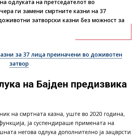
 на одлуката на претседателот во
 вчера ги замени смртните казни на
37
доживотни затворски казни
без можност за
казни за 37 лица преиначени во доживотен
затвор
лука на Бајден предизвика
ик на смртната казна, уште во 2020 година,
а функција, ја суспендираше примената на
шната негова одлука дополнително ја зацврсти