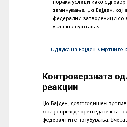
порака уследи како одговор
заминување,
Џо Бајден
, кој
федерални затвореници
со
условно пуштање
.
Одлука на Бајден: Смртните 
Контроверзната од
реакции
Џо Бајден
, долгогодишен противн
кога ја презеде претседателскат
федералните погубувања
. Вчера