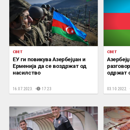
СВЕТ
СВЕТ
ЕУ ги повикува Азербејџан и
Азербејџ
Ерменија да се воздржат од
разговор
насилство
одржат 
16.07.2023.
17:23
03.10.2022.