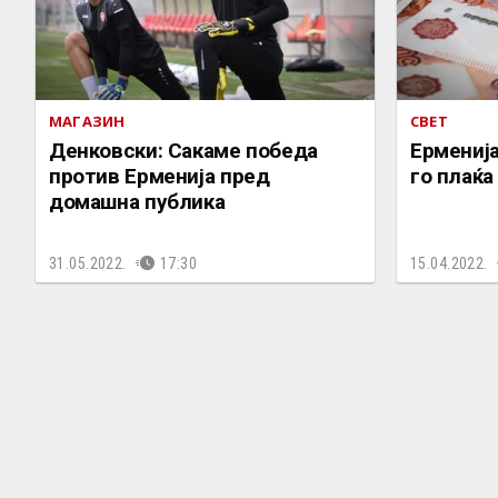
МАГАЗИН
СВЕТ
Денковски: Сакаме победа
Ерменија
против Ерменија пред
го плаќа
домашна публика
31.05.2022.
17:30
15.04.2022.