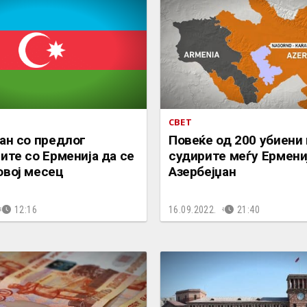
СВЕТ
ан со предлог
Повеќе од 200 убиени
ите со Ерменија да се
судирите меѓу Ермени
овој месец
Азербејџан
12:16
16.09.2022.
21:40