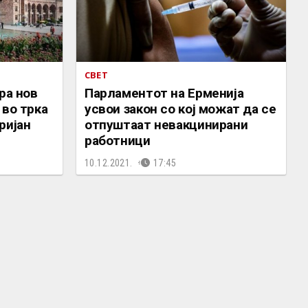
СВЕТ
ра нов
Парламентот на Ерменија
 во трка
усвои закон со кој можат да се
ријан
отпуштаат невакцинирани
работници
10.12.2021.
17:45