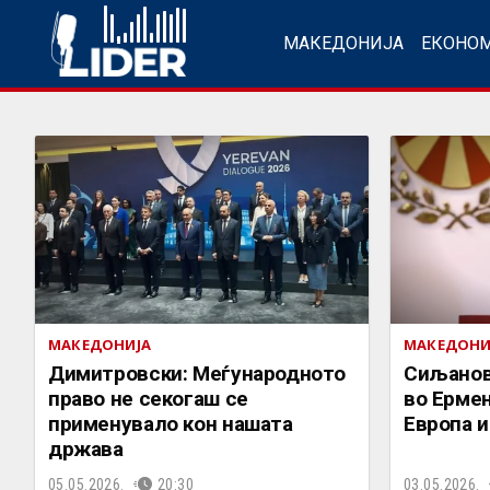
МАКЕДОНИЈА
ЕКОНО
МАКЕДОНИЈА
МАКЕДОНИ
Димитровски: Меѓународното
Сиљанов
право не секогаш се
во Ермен
применувало кон нашата
Европа и
држава
05.05.2026.
20:30
03.05.2026.