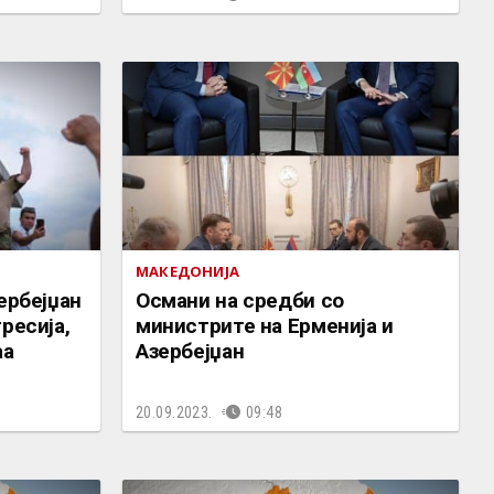
МАКЕДОНИЈА
ербејџан
Османи на средби со
ресија,
министрите на Ерменија и
аа
Азербејџан
20.09.2023.
09:48