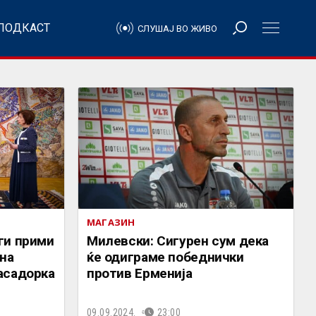
ПОДКАСТ
СЛУШАЈ ВО ЖИВО
МАГАЗИН
ги прими
Милевски: Сигурен сум дека
на
ќе одиграме победнички
асадорка
против Ерменија
09.09.2024.
23:00