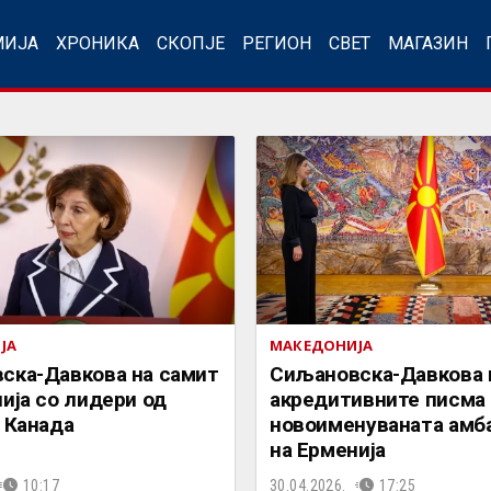
МИЈА
ХРОНИКА
СКОПЈЕ
РЕГИОН
СВЕТ
МАГАЗИН
ЈА
МАКЕДОНИЈА
ска-Давкова на самит
Сиљановска-Давкова 
ија со лидери од
акредитивните писма 
 Канада
новоименуваната амб
на Ерменија
10:17
30.04.2026.
17:25