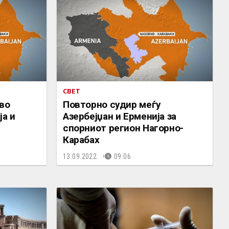
СВЕТ
 во
Повторно судир меѓу
ја и
Азербејџан и Ерменија за
спорниот регион Нагорно-
Карабах
13.09.2022.
09:06