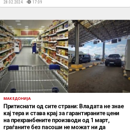
28.02.2024.
17:09
МАКЕДОНИЈА
Притиснати од сите страни: Владата не знае
кај тера и става крај за гарантираните цени
на прехранбените производи од 1 март,
граѓаните без пасоши не можат ни да