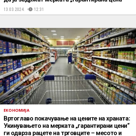
13.03.2024.
12:31
ЕКОНОМИЈА
Вртоглаво покачување на цените на храната:
Укинувањето на мерката „гарантирани цени“
ги одврза рацете на трговците – месото и