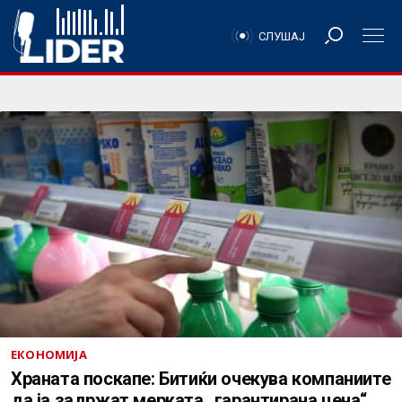
СЛУШАЈ
ЕКОНОМИЈА
Храната поскапе: Битиќи очекува компаниите
да ја задржат мерката „гарантирана цена“