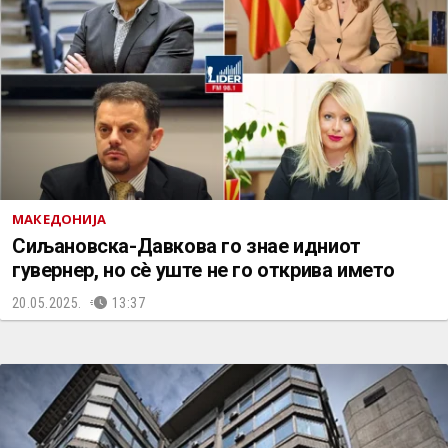
МАКЕДОНИЈА
Сиљановска-Давкова го знае идниот
гувернер, но сè уште не го открива името
20.05.2025.
13:37