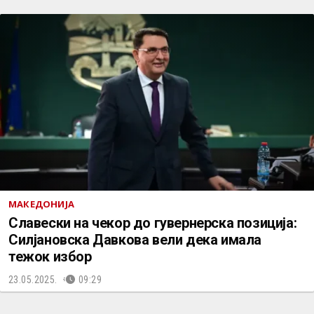
МАКЕДОНИЈА
Славески на чекор до гувернерска позиција:
Силјановска Давкова вели дека имала
тежок избор
23.05.2025.
09:29