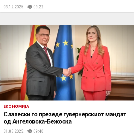
03.12.2025.
09:22
ЕКОНОМИЈА
Славески го презеде гувернерскиот мандат
од Ангеловска-Бежоска
31.05.2025.
09:40