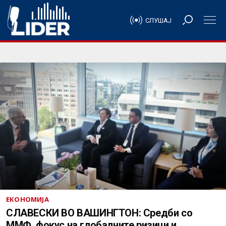
СЛУШАЈ
ЕКОНОМИЈА
СЛАВЕСКИ ВО ВАШИНГТОН: Средби со
ММФ, фокус на глобалните ризици и