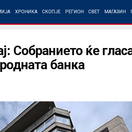
МИЈА
ХРОНИКА
СКОПЈЕ
РЕГИОН
СВЕТ
МАГАЗИН
ј: Собранието ќе гласа
ародната банка