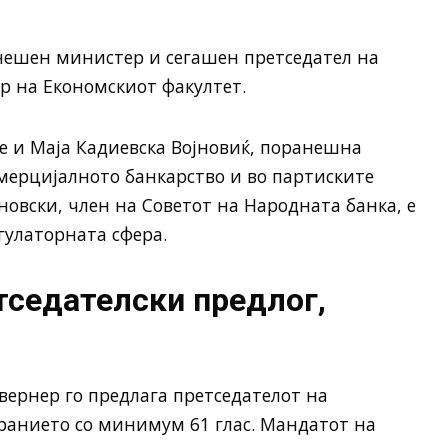
анешен министер и сегашен претседател на
ор на Економскиот факултет.
е и Маја Кадиевска Војновиќ, поранешна
омерцијалното банкарство и во партиските
новски, член на Советот на Народната банка, е
гулаторната сфера.
тседателски предлог,
увернер го предлага претседателот на
ранието со минимум 61 глас. Мандатот на