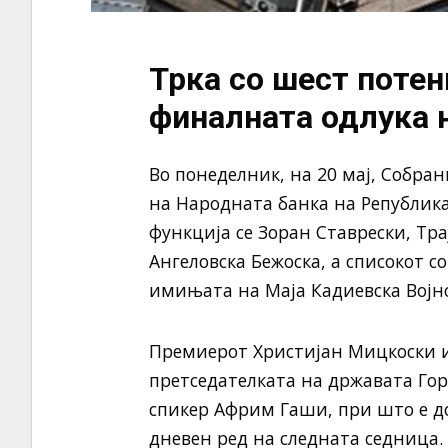
Трка со шест поте
финалната одлука 
Во понеделник, на 20 мај, Собран
на Народната банка на Република
функција се Зоран Ставрески, Тра
Ангеловска Бежоска, а списокот 
имињата на Маја Кадиевска Војно
Премиерот Христијан Мицкоски и
претседателката на државата Гор
спикер Африм Гаши, при што е до
дневен ред на следната седница. 