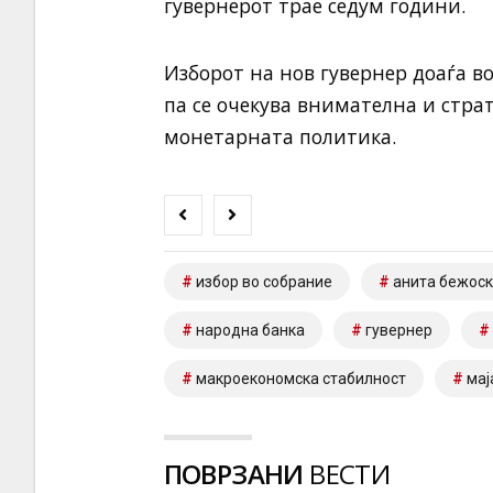
гувернерот трае седум години.
Изборот на нов гувернер доаѓа в
па се очекува внимателна и стра
монетарната политика.
избор во собрание
анита бежос
народна банка
гувернер
макроекономска стабилност
мај
ПОВРЗАНИ
ВЕСТИ