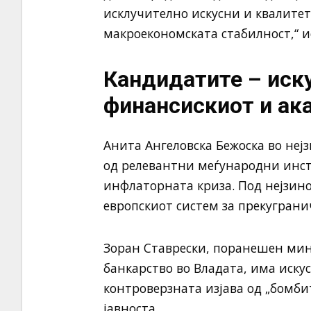
исклучително искусни и квалитет
макроекономската стабилност,“ 
Кандидатите – иск
финансискиот и ак
Анита Ангеловска Бежоска во неј
од релевантни меѓународни инсти
инфлаторната криза. Под нејзино
европскиот систем за прекуграни
Зоран Ставрески, поранешен мин
банкарство во Владата, има искус
контроверзната изјава од „бомби
јавноста.