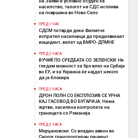
на Заеви и условно осуден за
насилство, талогот на СДС исплива
на површина во Ново Село
ПРЕД 1 ЧАС
СДСМ потврди дека Филипче
испратил насилници да предизвикаат
инцидент, велат од ВМРО-ДПМНЕ
ПРЕД 2 ЧАСА
ВУЧИЌ ПО СРЕДБАТА СО ЗЕЛЕНСКИ: Не
гледам можност за брз влез на Србија
во ЕУ, и за Украина ќе најдат некого
да ја блокира
ПРЕД 2 ЧАСА
ДРОН ПОЛН СО ЕКСПЛОЗИВ СЕ УРНА
КАЈ ГАСОВОД ВО БУГАРИЈА: Нема
жртви, засилена контролата на
границата со Романија
ПРЕД 2 ЧАСА
Мерџановски: Со владин авион во
Скопје транспортиран пациент