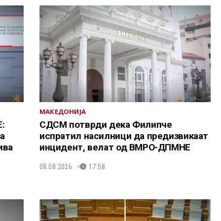
МАКЕДОНИЈА
:
СДСМ потврди дека Филипче
за
испратил насилници да предизвикаат
ива
инцидент, велат од ВМРО-ДПМНЕ
08.08.2026.
17:58