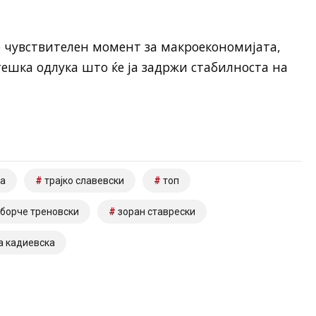
о чувствителен момент за макроекономијата,
тешка одлука што ќе ја задржи стабилноста на
ка
трајко славевски
топ
борче треновски
зоран ставрески
а кадиевска