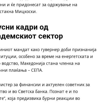
ни и ќе придонесат за одржување на
истакна Мицкоски.
усни кадри од
адемскиот сектор
зиниот мандат како гувернер доби признанија
туции, особено за време на енергетската и
 водство, Македонија стана членка на
чни плаќања – СЕПА.
истер за финансии и актуелен советник за
тво и во Светска банка. Познат е и по
те“, која предизвика бурни реакции во