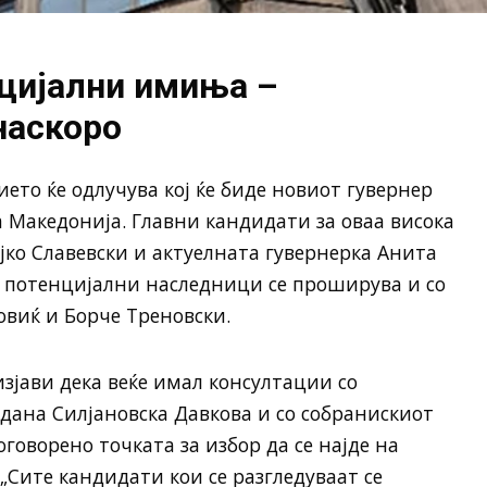
нцијални имиња –
наскоро
ието ќе одлучува кој ќе биде новиот гувернер
 Македонија. Главни кандидати за оваа висока
јко Славевски и актуелната гувернерка Анита
со потенцијални наследници се проширува и со
виќ и Борче Треновски.
зјави дека веќе имал консултации со
дана Силјановска Давкова и со собранискиот
говорено точката за избор да се најде на
„Сите кандидати кои се разгледуваат се