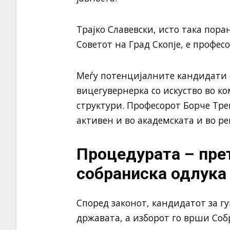
Трајко Славевски, исто така пор
Советот на Град Скопје, е профес
Меѓу потенцијалните кандидати 
вицегувернерка со искуство во к
структури. Професорот Борче Тре
активен и во академската и во ре
Процедурата – пре
собраниска одлука
Според законот, кандидатот за г
државата, а изборот го врши Соб