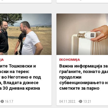
ЈА
ЕКОНОМИЈА
ите Тошковски и
Важна информација за
ски на терен:
граѓаните, познато да
 во Неготино е под
продолжи
а, Владата донесе
субвенционирањето н
а 30 дневна кризна
сметките за парно
16:17
04.11.2022.
13:21