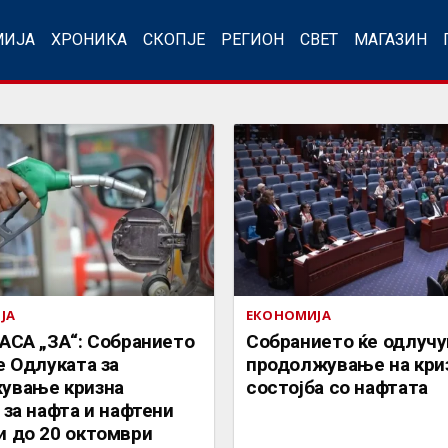
МИЈА
ХРОНИКА
СКОПЈЕ
РЕГИОН
СВЕТ
МАГАЗИН
ЈА
ЕКОНОМИЈА
АСА „ЗА“: Собранието
Собранието ќе одлучува за
е Одлуката за
продолжување на кри
ување кризна
состојба со нафтата
 за нафта и нафтени
и до 20 октомври