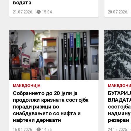
водата
21.07.2026.
15:04
20.07.2026.
МАКЕДОНИЈА
МАКЕДОНИ
Собранието до 20 јули ја
БУГАРИЈ
продолжи кризната состојба
ВЛАДАТА
поради ризици во
состојба
снабдувањето со нафта и
надмину
нафтени деривати
резерви
16.04.2026.
14:55
24.12.2025.