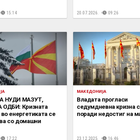
15:14
20.07.2026.
09:26
ЈА
МАКЕДОНИЈА
А НУДИ МАЗУТ,
Владата прогласи
 ОДБИ: Кризната
седумдневна кризна с
 во енергетиката се
поради недостиг на м
ва со домашни
17:22
23.12.2025.
16:46