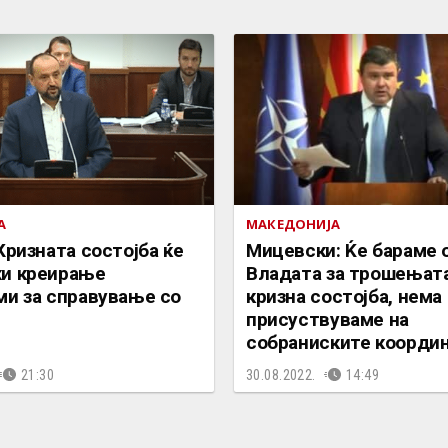
А
МАКЕДОНИЈА
Кризната состојба ќе
Мицевски: Ќе бараме 
и креирање
Владата за трошењата
ми за справување со
кризна состојба, нема
присуствуваме на
собраниските коорди
21:30
30.08.2022.
14:49