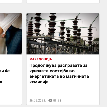
МАКЕДОНИЈА
Продолжува расправата за
ли ќе
кризната состојба во
енергетиката во матичната
а
комисија
26.09.2022.
09:23