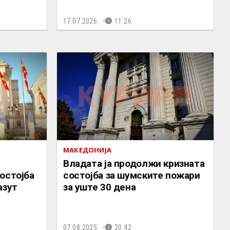
17.07.2026.
11:26
МАКЕДОНИЈА
Владата ја продолжи кризната
остојба
состојба за шумските пожари
азут
за уште 30 дена
07.08.2025.
20:42