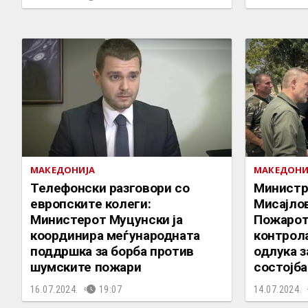
МАКЕДОНИЈА
МАКЕДОНИ
Телефонски разговори со
Министр
европските колеги:
Мисајлов
Министерот Муцунски ја
Пожарот
координира меѓународната
контрол
поддршка за борба против
одлука з
шумските пожари
состојба
16.07.2024.
19:07
14.07.2024.