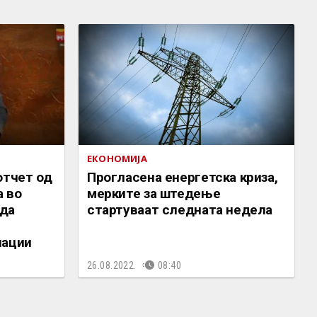
ЕКОНОМИЈА
отчет од
Прогласена енергетска криза,
 во
мерките за штедење
 да
стартуваат следната недела
нации
26.08.2022.
08:40