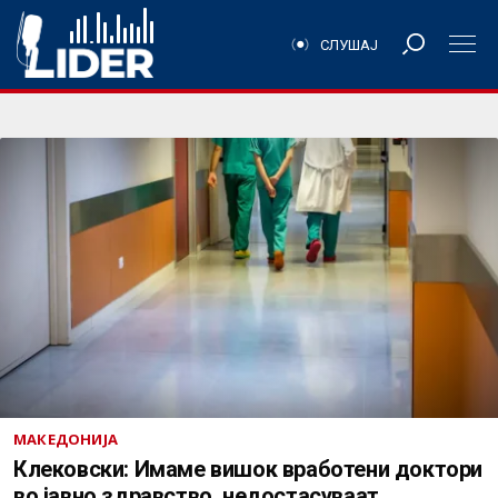
СЛУШАЈ
МАКЕДОНИЈА
Клековски: Имаме вишок вработени доктори
во јавно здравство, недостасуваат