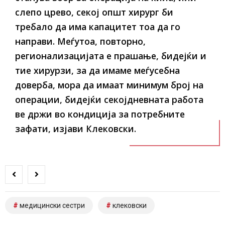
слепо црево, секој општ хирург би
требало да има капацитет тоа да го
направи. Меѓутоа, повторно,
регионализацијата е прашање, бидејќи и
тие хирурзи, за да имаме меѓусебна
доверба, мора да имаат минимум број на
операции, бидејќи секојдневната работа
ве држи во кондиција за потребните
зафати, изјави Клековски.
медицински сестри
клековски