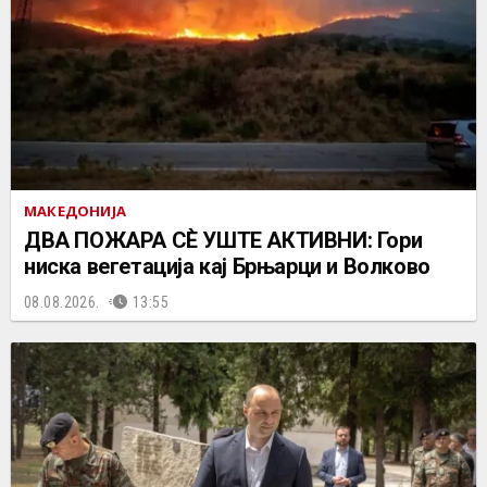
МАКЕДОНИЈА
ДВА ПОЖАРА СÈ УШТЕ АКТИВНИ: Гори
ниска вегетација кај Брњарци и Волково
08.08.2026.
13:55