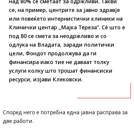
над 80% се сметаат за одржливи. Такви
се, на пример, центрите за јавно здравје
или повеќето интернистички клиники на
Клинички центар „Мајка Тереза“. Сè што е
под 80 се смета за неодржливо и со
одлука на Владата, заради политички
цели, Фондот продолжува да ги
финансира иако тие не даваат толку
услуги колку што трошат финансиски
ресурси, изјави Клековски.
Според него е потребна една јавна расправа за
две работи.