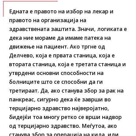
Едната е правото на избор на лекар и
правото на организација на
здравствената заштита. Значи, логиката е
дека ние мораме да имаме патека на
движење на пациент. Ако тргне од
Делчево, која е првата станица, која е
втората станица, која е третата станица и
утврдени основни способности на
болниците што се способни да ги
третираат. Да, ако станува збор за рак на
панкреас, сигурно дека ќе заврши во
терцијарно здравство најверојатно,
бидејќи тоа многу ретко се врши надвор
од терцијарно здравство. Меѓутоа, ако
станува збор за операција на кила, или