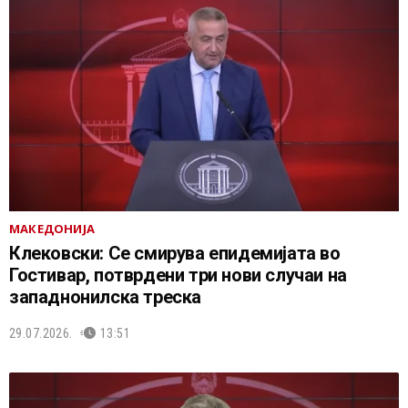
МАКЕДОНИЈА
Клековски: Се смирува епидемијата во
Гостивар, потврдени три нови случаи на
западнонилска треска
29.07.2026.
13:51