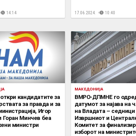
14:14
17.06.2024.
10:40
ЈА
МАКЕДОНИЈА
откри кандидатите за
ВМРО-ДПМНЕ го одре
ствата за правда и за
датумот за најава на 
министрација, Игор
на Владата – седници
и Горан Минчев беа
Извршниот и Централ
ени министри
Комитет за финализи
изборот на министрит