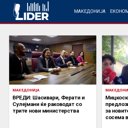
МАКЕДОНИЈА
ЕКОНО
МАКЕДОНИЈА
МАКЕДОНИ
ВРЕДИ: Шасивари, Ферати и
Мицкоски
Сулејмани ќе раководат со
предлоз
трите нови министерства
за новит
сосема 