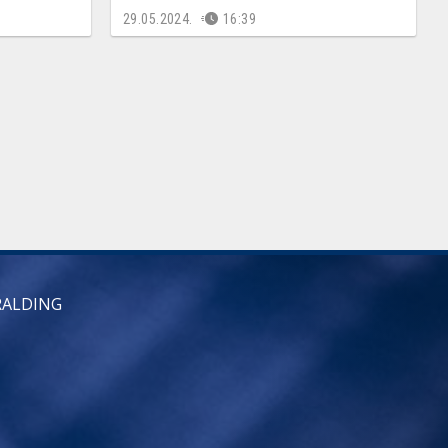
29.05.2024.
16:39
RALDING