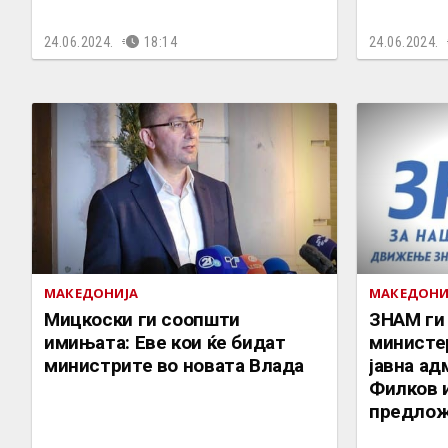
24.06.2024.
18:14
24.06.2024.
МАКЕДОНИЈА
МАКЕДОНИ
Мицкоски ги соопшти
ЗНАМ ги 
имињата: Еве кои ќе бидат
министер
министрите во новата Влада
јавна ад
Филков 
предлож