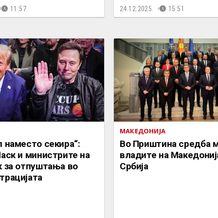
11:57
24.12.2025.
15:51
МАКЕДОНИЈА
 наместо секира“:
Во Приштина средба 
аск и министрите на
владите на Македониј
к за отпуштања во
Србија
трацијата