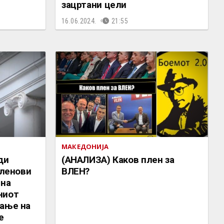
зацртани цели
16.06.2024.
21:55
МАКЕДОНИЈА
ди
(АНАЛИЗА) Каков плен за
членови
ВЛЕН?
 на
ниот
рање на
е