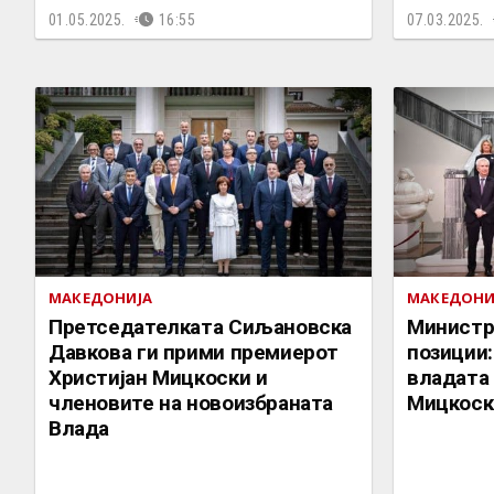
01.05.2025.
16:55
07.03.2025.
МАКЕДОНИЈА
МАКЕДОНИ
Претседателката Сиљановска
Министри
Давкова ги прими премиерот
позиции:
Христијан Мицкоски и
владата
членовите на новоизбраната
Мицкоск
Влада