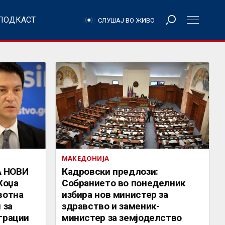
ПОДКАСТ
СЛУШАЈ ВО ЖИВО
МАКЕДОНИЈА
А НОВИ
Кадровски предлози:
Хоџа
Собранието во понеделник
вотна
избира нов министер за
 за
здравство и заменик-
грации
министер за земјоделство