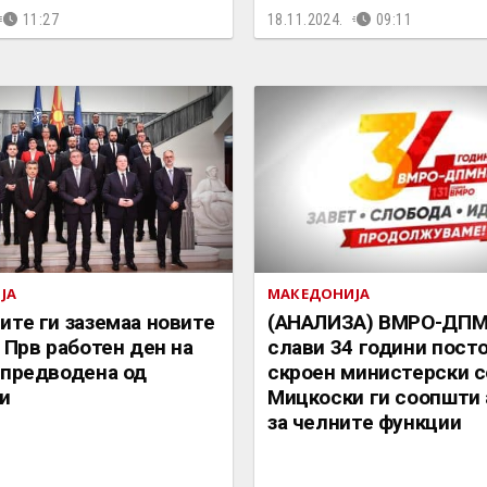
11:27
18.11.2024.
09:11
ЈА
МАКЕДОНИЈА
те ги заземаа новите
(АНАЛИЗА) ВМРО-ДП
 Прв работен ден на
слави 34 години пост
 предводена од
скроен министерски с
и
Мицкоски ги соопшти
за челните функции