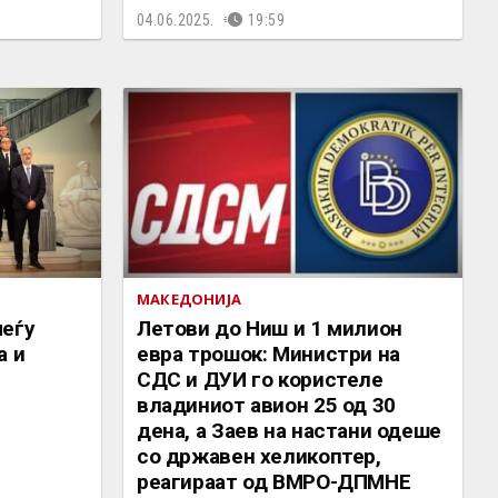
04.06.2025.
19:59
МАКЕДОНИЈА
меѓу
Летови до Ниш и 1 милион
а и
евра трошок: Министри на
СДС и ДУИ го користеле
владиниот авион 25 од 30
дена, а Заев на настани одеше
со државен хеликоптер,
реагираат од ВМРО-ДПМНЕ