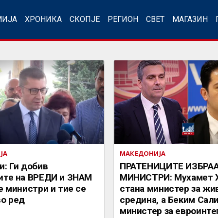
МИЈА
ХРОНИКА
СКОПЈЕ
РЕГИОН
СВЕТ
МАГАЗИН
ЈА
МАКЕДОНИЈА
: Ги добив
ПРАТЕНИЦИТЕ ИЗБРА
ите на ВРЕДИ и ЗНАМ
МИНИСТРИ: Мухамет 
е министри и тие се
стана министер за жи
во ред
средина, а Беким Сали
министер за евроинте