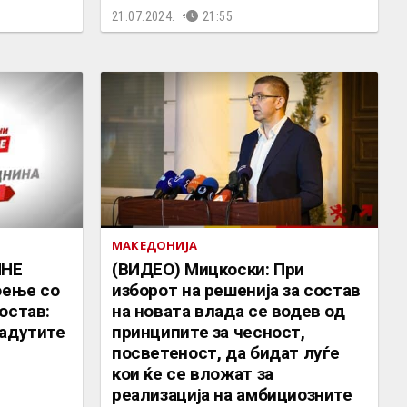
21.07.2024.
21:55
МАКЕДОНИЈА
МНЕ
(ВИДЕО) Мицкоски: При
оење со
изборот на решенија за состав
остав:
на новата влада се водев од
 адутите
принципите за чесност,
посветеност, да бидат луѓе
кои ќе се вложат за
реализација на амбициозните