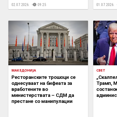
02.07.2026.
09:25
01.07.2026.
МАКЕДОНИЈА
СВЕТ
Ресторанските трошоци се
„Скалпел
однесуваат на бифеата за
Трамп, М
вработените во
состано
министерствата – СДМ да
админис
престане со манипулации