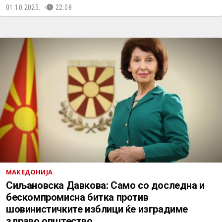
01.10.2025.
22:08
МАКЕДОНИЈА
Сиљановска Давкова: Само со доследна и
бескомпромисна битка против
шовинистичките изблици ќе изградиме
здраво општество