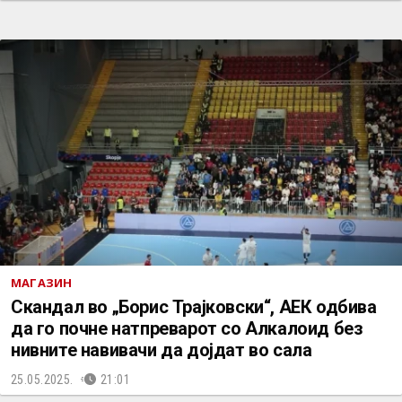
МАГАЗИН
Скандал во „Борис Трајковски“, АЕК одбива
да го почне натпреварот со Алкалоид без
нивните навивачи да дојдат во сала
25.05.2025.
21:01