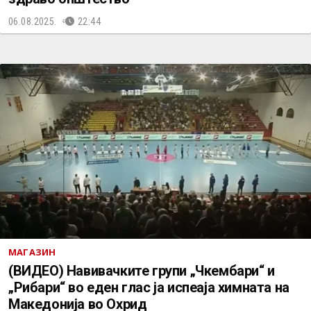
06.08.2025.
22:44
МАГАЗИН
(ВИДЕО) Навивачките групи „Чкембари“ и
„Рибари“ во еден глас ја испеаја химната на
Македонија во Охрид