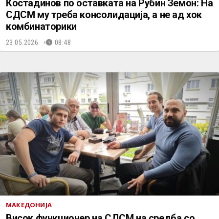
Костадинов по оставката на Рубин Земон: На
СДСМ му треба консолидација, а не ад хок
комбинаторики
23.05.2026.
08:48
МАКЕДОНИЈА
Висок функционер на СДСМ на средба со