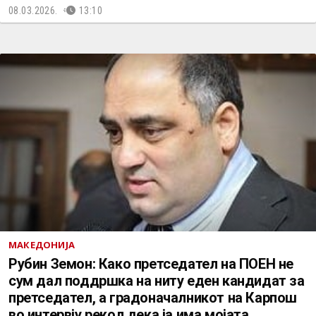
08.03.2026.
13:10
МАКЕДОНИЈА
Рубин Земон: Како претседател на ПОЕН не
сум дал поддршка на ниту еден кандидат за
претседател, а градоначалникот на Карпош
во интервју рекол дека ја има мојата