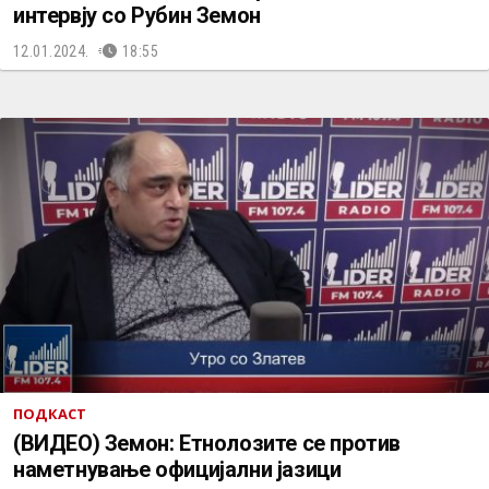
интервју со Рубин Земон
12.01.2024.
18:55
ПОДКАСТ
(ВИДЕО) Земон: Етнолозите се против
наметнување официјални јазици