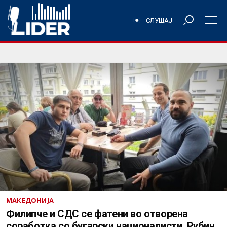
СЛУШАЈ
МАКЕДОНИЈА
Филипче и СДС се фатени во отворена
соработка со бугарски националисти, Рубин