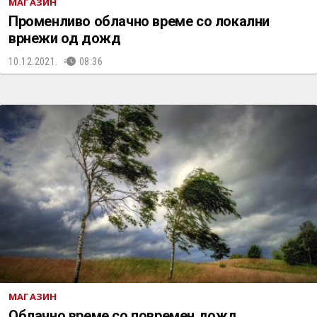
МАГАЗИН
Променливо облачно време со локални
врнежи од дожд
10.12.2021.
08:36
МАГАЗИН
Облачно време со повремен дожд