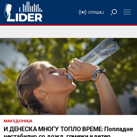
СЛУШАЈ
МАКЕДОНИЈА
И ДЕНЕСКА МНОГУ ТОПЛО ВРЕМЕ: Попладне
нестабилно со дожд, грмежи и ветер