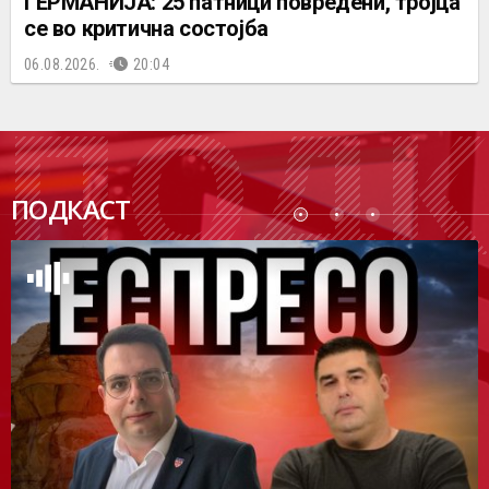
ГЕРМАНИЈА: 25 патници повредени, тројца
се во критична состојба
06.08.2026.
20:04
ПОДК
ПОДКАСТ
АСТ