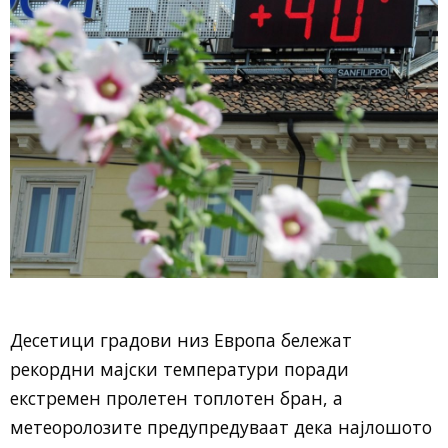
Десетици градови низ Европа бележат
рекордни мајски температури поради
екстремен пролетен топлотен бран, а
метеоролозите предупредуваат дека најлошото