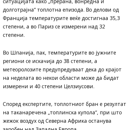
ситуацијата како „прерана, вонредна и
долготрајна“ топлотна епизода. Во делови од
Франција температурите веќе достигнаа 35,3
степени, а во Париз се измерени над 32
степени.
Во Шпанија, пак, температурите во јужните
региони се искачија до 38 степени, а
метеоролозите предупредуваат дека до крајот
на неделата во некои области може да бидат
измерени и 40 степени Целзиусови.
Според експертите, топлотниот бран е резултат
на таканаречена „топлинска купола“, при што
жежок воздух од Северна Африка останува
заробен над Западна Европа.