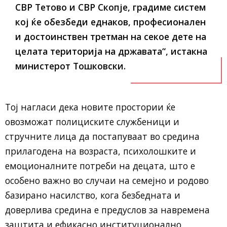
СВР Тетово и СВР Скопје, градиме систем
кој ќе обезбеди еднаков, професионален
и достоинствен третман на секое дете на
целата територија на државата“, истакна
министерот Тошковски.
Тој нагласи дека новите простории ќе
овозможат полициските службеници и
стручните лица да постапуваат во средина
прилагодена на возраста, психолошките и
емоционалните потреби на децата, што е
особено важно во случаи на семејно и родово
базирано насилство, кога безбедната и
доверлива средина е предуслов за навремена
заштита и ефикасно институционално