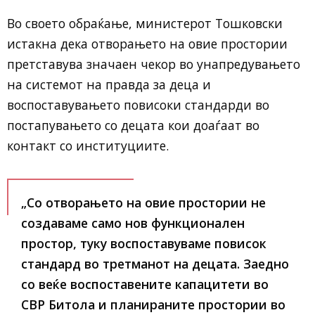
Во своето обраќање, министерот Тошковски
истакна дека отворањето на овие простории
претставува значаен чекор во унапредувањето
на системот на правда за деца и
воспоставувањето повисоки стандарди во
постапувањето со децата кои доаѓаат во
контакт со институциите.
„Со отворањето на овие простории не
создаваме само нов функционален
простор, туку воспоставуваме повисок
стандард во третманот на децата. Заедно
со веќе воспоставените капацитети во
СВР Битола и планираните простории во