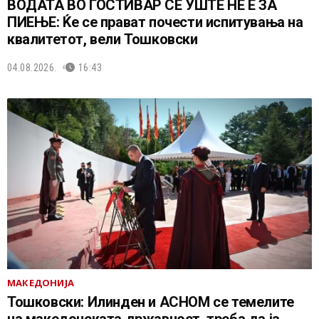
ВОДАТА ВО ГОСТИВАР СÈ УШТЕ НЕ Е ЗА
ПИЕЊЕ: Ќе се прават почести испитувања на
квалитетот, вели Тошковски
04.08.2026.
16:43
МАКЕДОНИЈА
Тошковски: Илинден и АСНОМ се темелите