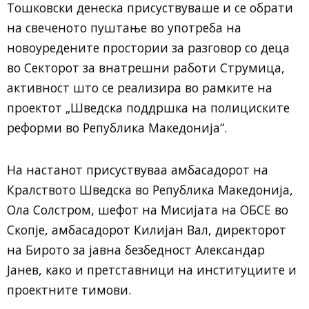
Тошковски денеска присуствуваше и се обрати
на свеченото пуштање во употреба на
новоуредените простории за разговор со деца
во Секторот за внатрешни работи Струмица,
активност што се реализира во рамките на
проектот „Шведска поддршка на полициските
реформи во Република Македонија“.
На настанот присуствуваа амбасадорот на
Кралството Шведска во Република Македонија,
Ола Солстром, шефот на Мисијата на ОБСЕ во
Скопје, амбасадорот Килијан Вал, директорот
на Бирото за јавна безбедност Александар
Јанев, како и претставници на институциите и
проектните тимови.