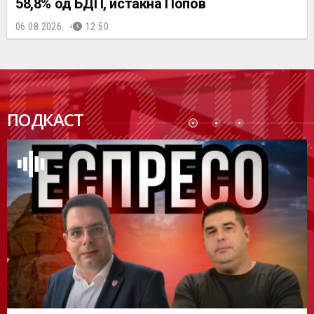
58,8% од БДП, истакна Попов
06.08.2026.
12:50
ПОДК
ПОДКАСТ
АСТ