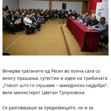
Вечерва граѓаните од Ресен во полна сала со
многу прашања, сугестии и идеи на трибината
„Гласот што го слушаме – македонско најдобро“,
вели министерот Цветан Трпуновски.
Се разговараше за предизвиците, но и за