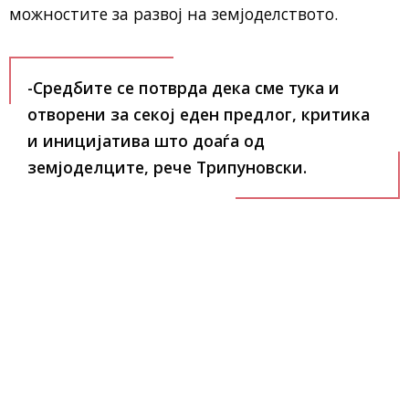
можностите за развој на земјоделството.
-Средбите се потврда дека сме тука и
отворени за секој еден предлог, критика
и иницијатива што доаѓа од
земјоделците, рече Трипуновски.