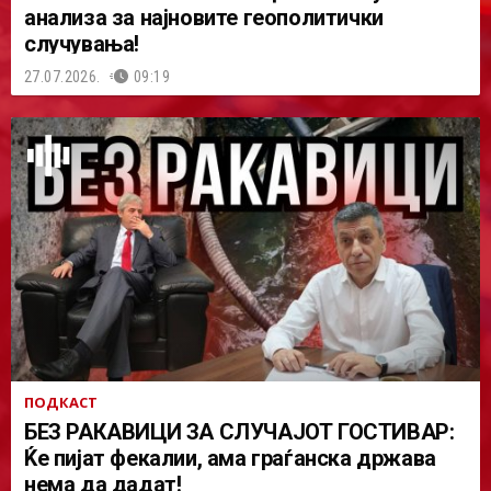
анализа за најновите геополитички
случувања!
27.07.2026.
09:19
ПОДКАСТ
БЕЗ РАКАВИЦИ ЗА СЛУЧАЈОТ ГОСТИВАР:
Ќе пијат фекалии, ама граѓанска држава
нема да дадат!