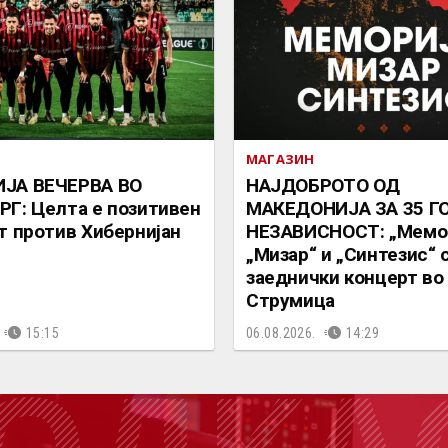
МАГАЗИН
ЈА ВЕЧЕРВА ВО
НАЈДОБРОТО ОД
Г: Целта е позитивен
МАКЕДОНИЈА ЗА 35 Г
т против Хибернијан
НЕЗАВИСНОСТ: „Мемор
„Мизар“ и „Синтезис“ 
заеднички концерт во
Струмица
15:15
06.08.2026.
14:29