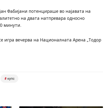
јан Фабијани потенцираше во најавата на
квалитетно на двата натпревара односно
80 минути.
се игра вечерва на Националната Арена „Тодор
купс