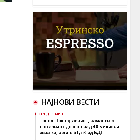
НАЈНОВИ ВЕСТИ
ПРЕД 13 МИН.
Попов: Покрај јавниот, намален и
државниот долг за над 40 милиони
евра кој сега е 51,7% од БДП