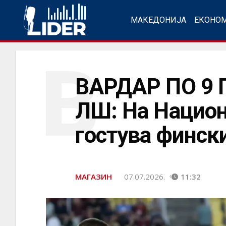
МАКЕДОНИЈА
ЕКОНО
В
ВАРДАР ПО 9
ЛШ: На Национ
гостува финск
МАГАЗИН
07.07.2026.
11:32