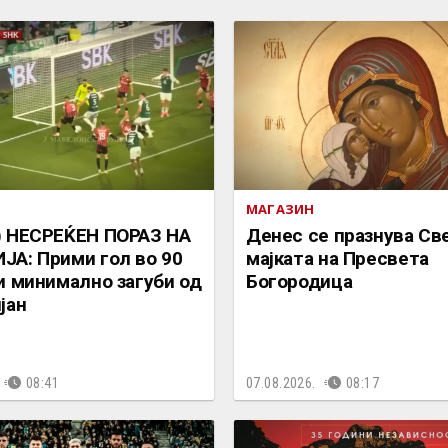
МАГАЗИН
) НЕСРЕЌЕН ПОРАЗ НА
Денес се празнува Све
А: Прими гол во 90
мајката на Пресвета
и минимално загуби од
Богородица
јан
08:41
07.08.2026.
08:17