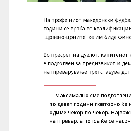
Најтрофејниот македонски фудбалс
години се враќа во квалификаци
„црвено-црните“ ќе им биде финс
Во пресрет на дуелот, капитенот
е подготвен за предизвикот и дек
натпреварување претставува допо
– Максимално сме подготвени 
по девет години повторно ќе 
одиме чекор по чекор. Најваж
натпревар, а потоа ќе се насо