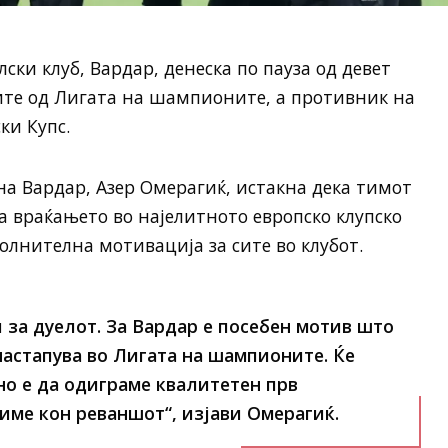
ки клуб, Вардар, денеска по пауза од девет
ите од Лигата на шампионите, а противник на
ки Купс.
 на Вардар, Азер Омерагиќ, истакна дека тимот
а враќањето во најелитното европско клупско
лнителна мотивација за сите во клубот.
за дуелот. За Вардар е посебен мотив што
настапува во Лигата на шампионите. Ќе
но е да одиграме квалитетен прв
чиме кон реваншот“, изјави Омерагиќ.