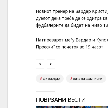
Новиот тренер на Вардар Кристи
дуелот дека треба да се одигра 
фудбалерите да бидат на ниво 1
Натпреварот меѓу Вардар и Купс 
Проески“ со почеток во 19 часот.
фк вардар
лига на шампиони
ПОВРЗАНИ
ВЕСТИ