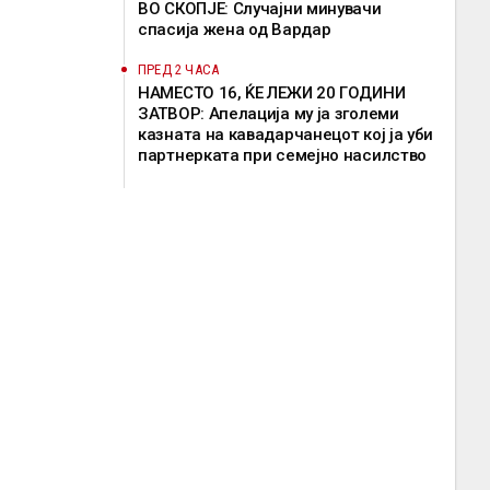
ВО СКОПЈЕ: Случајни минувачи
спасија жена од Вардар
ПРЕД 2 ЧАСА
НАМЕСТО 16, ЌЕ ЛЕЖИ 20 ГОДИНИ
ЗАТВОР: Апелација му ја зголеми
казната на кавадарчанецот кој ја уби
партнерката при семејно насилство