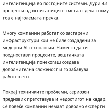
интелигенција во постојните системи. Дури 43
проценти од испитаниците сметаат дека токму
тоа е најголемата пречка.
Многу компании работат со застарени
инфраструктури кои не биле создадени за
модерни AI технологии. Наместо да ги
поедностави процесите, вештачката
интелигенција понекогаш создава
дополнителна сложеност и го забавува
работењето.
Покрај техничките проблеми, сериозен
предизвик претставува и недостигот на кадар.
Сè повеќе компании немаат доволно експерти