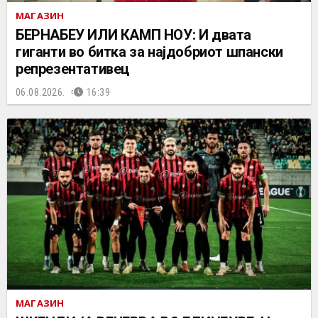
МАГАЗИН
БЕРНАБЕУ ИЛИ КАМП НОУ: И двата
гиганти во битка за најдобриот шпански
репрезентативец
06.08.2026.
16:39
МАГАЗИН