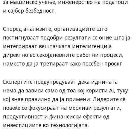
за машинско учење, инженерство на податоци
и сајбер безбедност.
Според анализите, организациите што
постигнуваат подобри резултати се оние што ја
интегрираат вештачката интелигенција
директно во секојдневните работни процеси,
наместо да ја третираат како посебен проект.
Експертите предупредуваат дека иднината
нема да зависи само од тоа кој користи AI, туку
кој знае правилно да ја примени. Лидерите сè
повеќе се фокусираат на мерливи резултати,
продуктивност и финансиски ефекти од
инвестициите во технологијата.