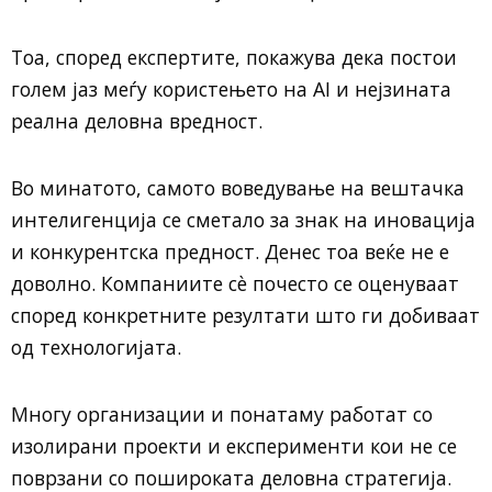
Тоа, според експертите, покажува дека постои
голем јаз меѓу користењето на AI и нејзината
реална деловна вредност.
Во минатото, самото воведување на вештачка
интелигенција се сметало за знак на иновација
и конкурентска предност. Денес тоа веќе не е
доволно. Компаниите сè почесто се оценуваат
според конкретните резултати што ги добиваат
од технологијата.
Многу организации и понатаму работат со
изолирани проекти и експерименти кои не се
поврзани со пошироката деловна стратегија.