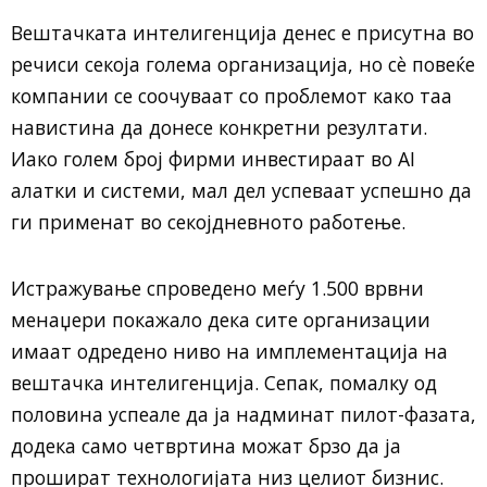
Вештачката интелигенција денес е присутна во
речиси секоја голема организација, но сè повеќе
компании се соочуваат со проблемот како таа
навистина да донесе конкретни резултати.
Иако голем број фирми инвестираат во AI
алатки и системи, мал дел успеваат успешно да
ги применат во секојдневното работење.
Истражување спроведено меѓу 1.500 врвни
менаџери покажало дека сите организации
имаат одредено ниво на имплементација на
вештачка интелигенција. Сепак, помалку од
половина успеале да ја надминат пилот-фазата,
додека само четвртина можат брзо да ја
прошират технологијата низ целиот бизнис.