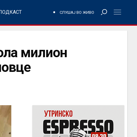
ПОДКАСТ
СЛУШАЈ ВО ЖИВО
пола милион
новце