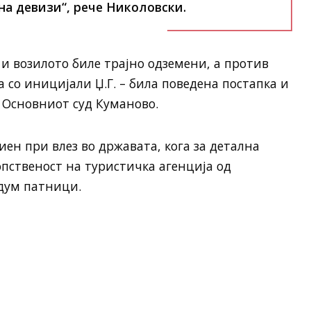
на девизи“, рече Николовски.
и возилото биле трајно одземени, а против
 со иницијали Џ.Г. – била поведена постапка и
д Основниот суд Куманово.
ен при влез во државата, кога за детална
пственост на туристичка агенција од
едум патници.