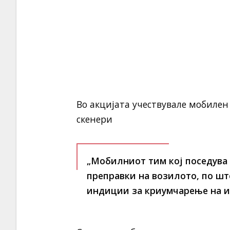
Во акцијата учествувале мобилен
скенери
„Мобилниот тим кој поседува
преправки на возилото, по шт
индиции за криумчарење на ис