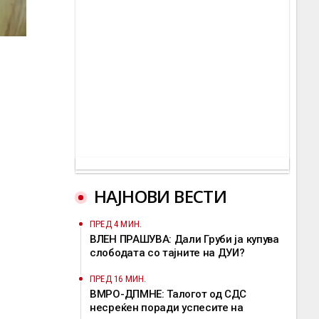
НАЈНОВИ ВЕСТИ
ПРЕД 4 МИН.
ВЛЕН ПРАШУВА: Дали Груби ја купува
слободата со тајните на ДУИ?
ПРЕД 16 МИН.
ВМРО-ДПМНЕ: Талогот од СДС
несреќен поради успесите на