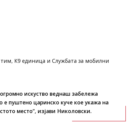
 тим, К9 единица и Службата за мобилни
 огромно искуство веднаш забележа
о е пуштено царинско куче кое укажа на
тото место“, изјави Николовски.