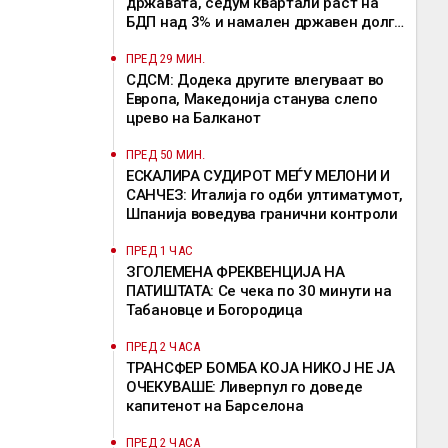
државата, седум квартали раст на
БДП над 3% и намален државен долг
се показатели за економска
стабилност
ПРЕД 29 МИН.
СДСМ: Додека другите влегуваат во
Европа, Македонија станува слепо
црево на Балканот
ПРЕД 50 МИН.
ЕСКАЛИРА СУДИРОТ МЕЃУ МЕЛОНИ И
САНЧЕЗ: Италија го одби ултиматумот,
Шпанија воведува гранични контроли
ПРЕД 1 ЧАС
ЗГОЛЕМЕНА ФРЕКВЕНЦИЈА НА
ПАТИШТАТА: Се чека по 30 минути на
Табановце и Богородица
ПРЕД 2 ЧАСА
ТРАНСФЕР БОМБА КОЈА НИКОЈ НЕ ЈА
ОЧЕКУВАШЕ: Ливерпул го доведе
капитенот на Барселона
ПРЕД 2 ЧАСА