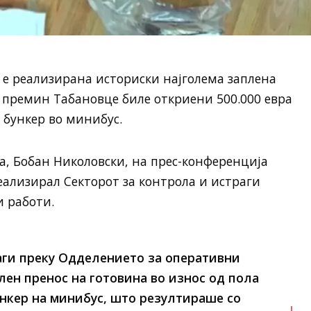
 е реализирана историски најголема заплена
 премин Табановце биле откриени 500.000 евра
 бункер во минибус.
, Бобан Николовски, на прес-конференција
ализирал Секторот за контрола и истраги
и работи.
аги преку Одделението за оперативни
лен пренос на готовина во износ од пола
нкер на минибус, што резултираше со