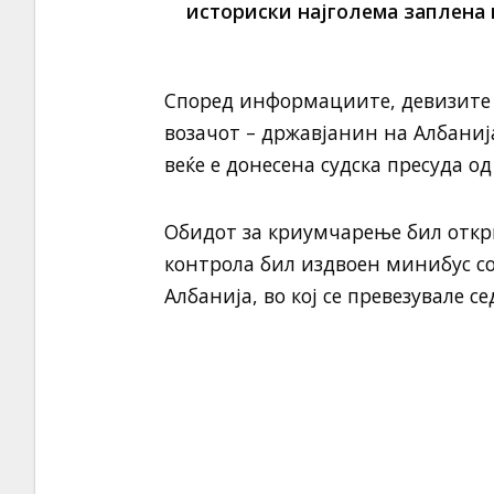
историски најголема заплена 
Според информациите, девизите 
возачот – државјанин на Албанија
веќе е донесена судска пресуда о
Обидот за криумчарење бил откри
контрола бил издвоен минибус со
Албанија, во кој се превезувале с