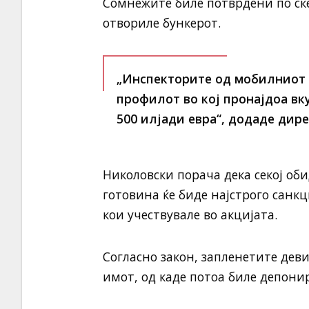
Сомнежите биле потврдени по ске
отвориле бункерот.
„Инспекторите од мобилниот 
профилот во кој пронајдоа вк
500 илјади евра“, додаде дире
Николовски порача дека секој об
готовина ќе биде најстрого санк
кои учествувале во акцијата.
Согласно закон, запленетите дев
имот, од каде потоа биле депони