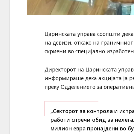
Царинската управа соопшти дека
на девизи, откако на граничниот
скриени во специјално изработен
Директорот на Царинската управа
информираше дека акцијата ја ре
преку Одделението за оперативн
„Секторот за контрола и истр
работи спречи обид за нелега
милион евра пронајдени во бу