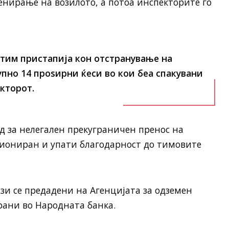
нирање на возилото, а потоа инспекторите го
тим пристапија кон отстранување на
упно 14 проѕирни ќеси во кои беа спакувани
кторот.
ид за нелегален прекуграничен пренос на
циониран и упати благодарност до тимовите
изи се предадени на Агенцијата за одземен
рани во Народната банка.