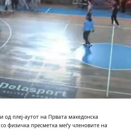
 од плеј-аутот на Првата македонска
со физичка пресметка меѓу членовите на