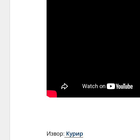
Извор:
Курир