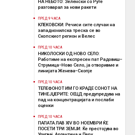
НА НЕБОТО: Зеленски со Руте
разговарал за нови ракети
ПРЕД 9 ЧАСА
КЛЕКОВСКИ: Речиси сите случаи на
западнонилска треска се во
Скопскиот регион и Велес
ПРЕД 10 ЧАСА
НИКОЛОСКИ ОД НОВО СЕЛО:
Работиме на експресен пат Радовиш–
Струмица–Ново Село, ја отворивме и
линијата Женева–Скопје
ПРЕД 10 ЧАСА
ТЕЛЕФОНОТ ИМ ГО КРАДЕ СОНОТ НА
ТИНЕЈЏЕРИТЕ: ОЕЦД предупредува на
пад на концентрацијата и послаби
оценки
ПРЕД 10 ЧАСА
ПАПАТА ЛАВ XIV ВО НОЕМВРИ ЌЕ
ПОСЕТИ ТРИ ЗЕМЈИ: Ќе престојува во
Уругвај, Аргентина и Перу