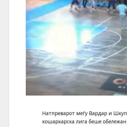
Натпреварот меѓу Вардар и Шкупи
кошаркарска лига беше обележан 