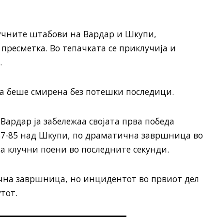
ручните штабови на Вардар и Шкупи,
пресметка. Во тепачката се приклучија и
.
та беше смирена без потешки последици.
Вардар ја забележаа својата прва победа
т 87-85 над Шкупи, по драматична завршница во
на клучни поени во последните секунди.
чна завршница, но инцидентот во првиот дел
утот.