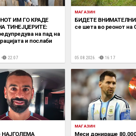
МАГАЗИН
НОТ ИМ ГО КРАДЕ
БИДЕТЕ ВНИМАТЕЛНИ:
НА ТИНЕЈЏЕРИТЕ:
се шета во реонот на
едупредува на пад на
рацијата и послаби
22:07
05.08.2026.
16:17
МАГАЗИН
) НАЈГОЛЕМА
Меси донираше 80.000