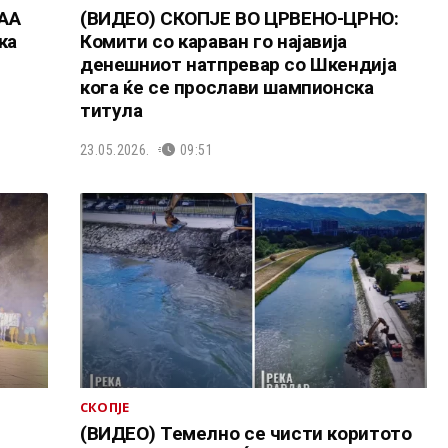
АА
(ВИДЕО) СКОПЈЕ ВО ЦРВЕНО-ЦРНО:
ка
Комити со караван го најавија
денешниот натпревар со Шкендија
кога ќе се прослави шампионска
титула
23.05.2026.
09:51
СКОПЈЕ
(ВИДЕО) Темелно се чисти коритото