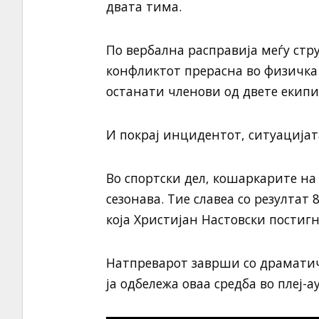
двата тима.
По вербална расправија меѓу ст
конфликтот прерасна во физичка 
останати членови од двете екипи
И покрај инцидентот, ситуација
Во спортски дел, кошаркарите на 
сезонава. Тие славеа со резулта
која Христијан Настовски постиг
Натпреварот заврши со драмати
ја одбележа оваа средба во плеј-а