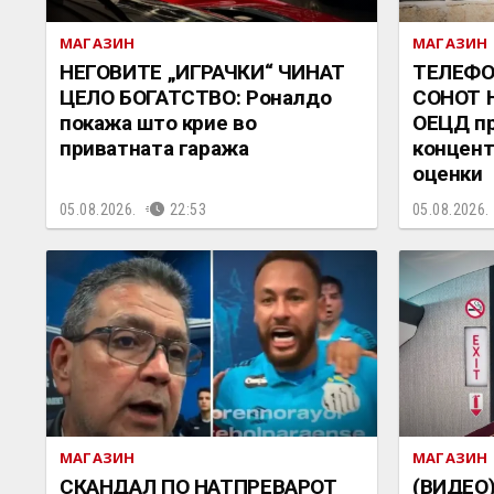
МАГАЗИН
МАГАЗИН
НЕГОВИТЕ „ИГРАЧКИ“ ЧИНАТ
ТЕЛЕФО
ЦЕЛО БОГАТСТВО: Роналдо
СОНОТ 
покажа што крие во
ОЕЦД пр
приватната гаража
концент
оценки
05.08.2026.
22:53
05.08.2026.
МАГАЗИН
МАГАЗИН
СКАНДАЛ ПО НАТПРЕВАРОТ
(ВИДЕО