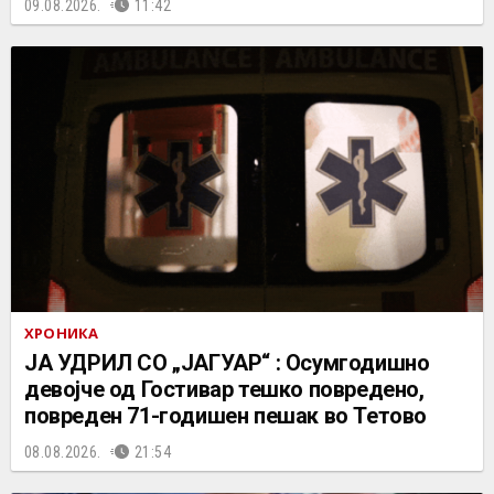
09.08.2026.
11:42
ХРОНИКА
ЈА УДРИЛ СО „ЈАГУАР“ : Осумгодишно
девојче од Гостивар тешко повредено,
повреден 71-годишен пешак во Тетово
08.08.2026.
21:54