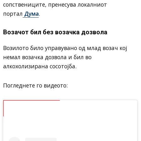
сопствениците, пренесува локалниот
портал
Дума
.
Возачот бил без возачка дозвола
Возилото било управувано од млад возач кој
немал возачка дозвола и бил во
алкохолизирана сосотојба.
Погледнете го видеото: