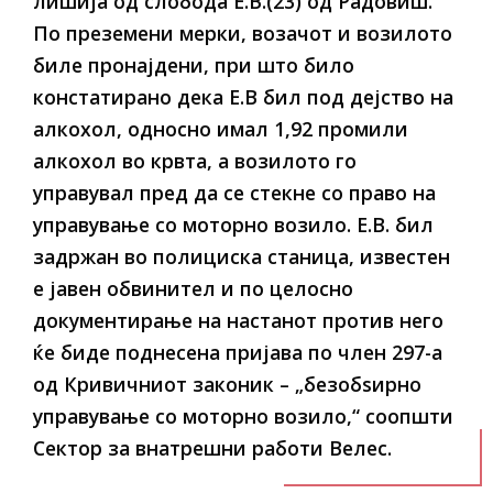
лишија од слобода Е.В.(23) од Радовиш.
По преземени мерки, возачот и возилото
биле пронајдени, при што било
констатирано дека Е.В бил под дејство на
алкохол, односно имал 1,92 промили
алкохол во крвта, а возилото го
управувал пред да се стекне со право на
управување со моторно возило. Е.В. бил
задржан во полициска станица, известен
е јавен обвинител и по целосно
документирање на настанот против него
ќе биде поднесена пријава по член 297-а
од Кривичниот законик – „безобѕирно
управување со моторно возило,“ соопшти
Сектор за внатрешни работи Велес.