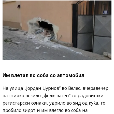
Им влетал во соба со автомобил
На улица „Јордан Џурнов“ во Велес, вчеравечер,
патничко возило „фолксваген“ со радовишки
регистарски ознаки, удрило во ѕид од куќа, го
пробило ѕидот и им влегло во соба на