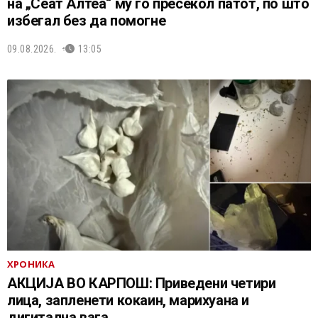
на „Сеат Алтеа“ му го пресекол патот, по што
избегал без да помогне
09.08.2026.
13:05
ХРОНИКА
АКЦИЈА ВО КАРПОШ: Приведени четири
лица, запленети кокаин, марихуана и
дигитална вага