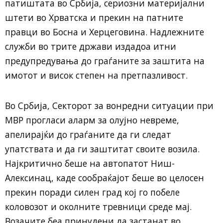
патиштата во Србија, сериозни материјални
штети во Хрватска и прекин на патните
правци во Босна и Херцеговина. Надлежните
служби во трите држави издадоа итни
предупредувања до граѓаните за заштита на
имотот и висок степен на претпазливост.
Во Србија, Секторот за вонредни ситуации при
МВР прогласи аларм за олујно невреме,
апелирајќи до граѓаните да ги следат
упатствата и да ги заштитат своите возила.
Најкритично беше на автопатот Ниш-
Алексинац, каде сообраќајот беше во целосен
прекин поради силен град кој го побеле
коловозот и околните тревници среде мај.
Возачите беа принудени да застанат во