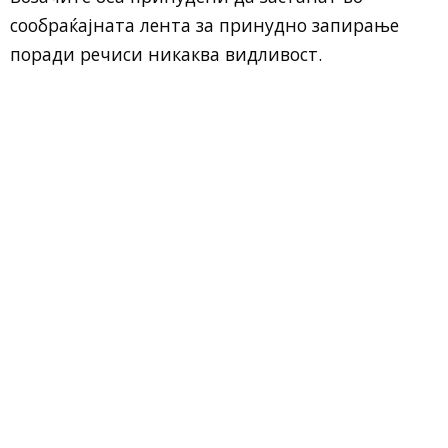
сообраќајната лента за принудно запирање
поради речиси никаква видливост.