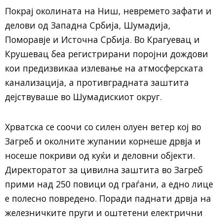
Покрај околината на Ниш, невремето зафати и
делови од Западна Србија, Шумадија,
Поморавје и Источна Србија. Во Крагуевац и
Крушевац беа регистрирани поројни дождови
кои предизвикаа излевање на атмосферската
канализација, а противградната заштита
дејствуваше во Шумадискиот округ.
Хрватска се соочи со силен олуен ветер кој во
Загреб и околните жупании корнеше дрвја и
носеше покриви од куќи и деловни објекти.
Директоратот за цивилна заштита во Загреб
прими над 250 повици од граѓани, а едно лице
е полесно повредено. Поради паднати дрвја на
железничките пруги и оштетени електрични