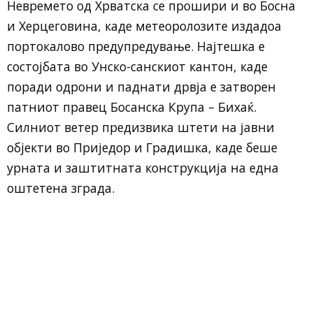
Невремето од Хрватска се прошири и во Босна
и Херцеговина, каде метеоролозите издадоа
портокалово предупредување. Најтешка е
состојбата во Унско-санскиот кантон, каде
поради одрони и паднати дрвја е затворен
патниот правец Босанска Крупа – Бихаќ.
Силниот ветер предизвика штети на јавни
објекти во Приједор и Градишка, каде беше
урната и заштитната конструкција на една
оштетена зграда.