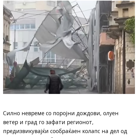
Силно невреме со поројни дождови, олуен
ветер и град го зафати регионот,
предизвикувајќи сообраќаен колапс на дел од