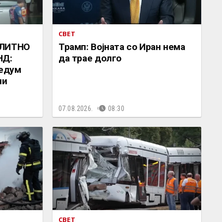
СВЕТ
ЕЛИТНО
Трамп: Војната со Иран нема
НД:
да трае долго
седум
ни
07.08.2026.
08:30
СВЕТ