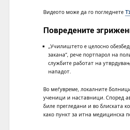
Видеото може да го погледнете
Т
Повредените згрижени
„Училиштето е целосно обезбе
закана“, рече портпарол на пол
службите работат на утврдувањ
нападот.
Во меѓувреме, локалните болници
ученици и наставници. Според а
биле прегледани и во блиската к
како пункт за итна медицинска 