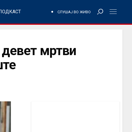
ПОДКАСТ
СЛУШАЈ ВО ЖИВО
у девет мртви
ште