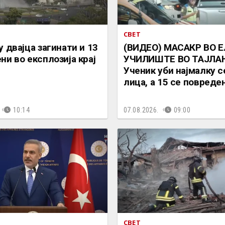
СВЕТ
у двајца загинати и 13
(ВИДЕО) МАСАКР ВО 
ни во експлозија крај
УЧИЛИШТЕ ВО ТАЈЛА
Ученик уби најмалку 
лица, а 15 се повреде
10:14
07.08.2026.
09:00
СВЕТ