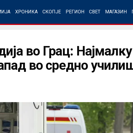
МИЈА
ХРОНИКА
СКОПЈЕ
РЕГИОН
СВЕТ
МАГАЗИН
дија во Грац: Најмалк
апад во средно учили