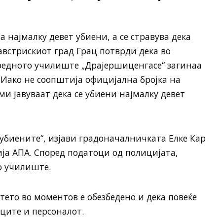
а најмалку девет убиени, а се стравува дека
 австрискиот град Грац потврди дека во
едното училиште „Драјершиценгасе“ загинаа
. Иако не соопштија официјална бројка на
ми јавуваат дека се убиени најмалку девет
убиените“, изјави градоначалничката Елке Кар
ија АПА. Според податоци од полицијата,
о училиште.
ето во моментов е обезбедено и дека повеќе
ците и персоналот.