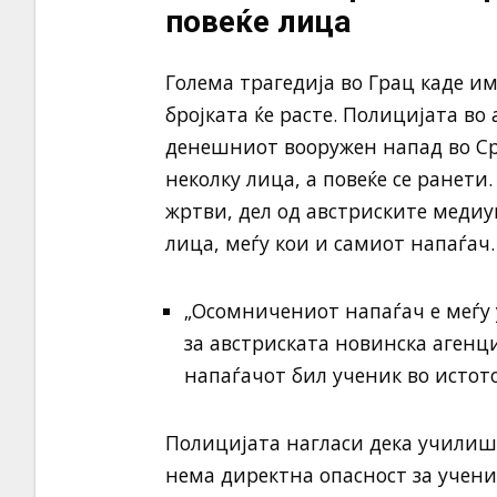
повеќе лица
Голема трагедија во Грац каде им
бројката ќе расте. Полицијата во
денешниот вооружен напад во Ср
неколку лица, а повеќе се ранети
жртви, дел од австриските медиу
лица, меѓу кои и самиот напаѓач.
„Осомничениот напаѓач е меѓу 
за австриската новинска агенц
напаѓачот бил ученик во истот
Полицијата нагласи дека училишт
нема директна опасност за учени