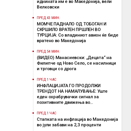
иднината им е во Македонија, вели
Велковски
ПРЕД 43 МИН.
МОМЧЕ ПАДНАЛО ОД ТОБОГАН И
СКРШИЛО ВРАТЕН ПРШЛЕН ВО
ТУРЦИЈА: Со владиниот авион ќе биде
вратено во Македонија
ПРЕД 54 МИН.
(ВИДЕО) Манасиевски: „Децата“ на
Филипче од Ново Село, се насилници
и трговци со дрога
ПРЕД 1 ЧАС
ИНФЛАЦИЈАТА ГО ПРОДОЛЖИ
ТРЕНДОТ НА НАМАЛУВАЊЕ: Уште
еден охрабрувачки сигнал за
позитивните движења во
економијата, истакна Димитриеска-
Кочоска
ПРЕД 1 ЧАС
Стапката на инфлација во Македонија
во јули забави на 2,3 проценти