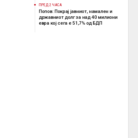
ПРЕД 2 ЧАСА
Попов: Покрај јавниот, намален и
државниот долг за над 40 милиони
евра кој сега е 51,7% од БДП