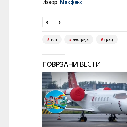
Извор:
Макфакс
топ
австрија
грац
ПОВРЗАНИ
ВЕСТИ