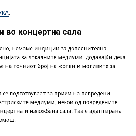
УКА
.
 во концертна сала
дено, немаме индиции за дополнителна
ицијата за локалните медиуми, додавајќи дека
е на точниот број на жртви и мотивите за
 се подготвуваат за прием на повредени
встриските медиуми, некои од повредените
онцертна и изложбена сала. Таа е адаптирана
помош.