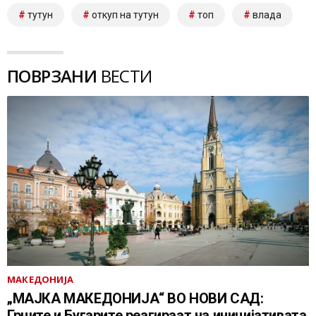
тутун
откуп на тутун
топ
влада
ПОВРЗАНИ
ВЕСТИ
МАКЕДОНИЈА
„МАЈКА МАКЕДОНИЈА“ ВО НОВИ САД:
Грците и Бугарите реагираат на иницијативата