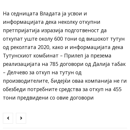
На седницата Владата ја усвои и
информацијата дека неколку откупни
претпријатија изразија подготвеност да
откупат уште околу 600 тони од вишокот тутун
од реколтата 2020, како и информацијата дека
Тутунскиот комбинат – Прилеп ја презема
реализацијата на 785 договори од Далија табак
– Делчево за откуп на тутун од
производителите, бидејќи оваа компанија не ги
обезбеди потребните средства за откуп на 455
тони предвидени со овие договори