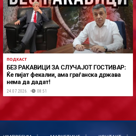
ПОДКАСТ
БЕЗ РАКАВИЦИ ЗА СЛУЧАЈОТ ГОСТИВАР:
Ќе пијат фекалии, ама граѓанска држава
нема да дадат!
24.07.2026.
08:51