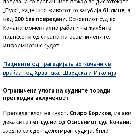
поврзана со трагичниот пожар во дискотеката
„Пулс“, каде што животот го загубија
61 лице
, а
над
200 беа повредени
. Основниот суд во
Кочани моментално работи на жалбите
поднесени од страна на
осомничените
,
информираше судот.
Пациенти од трагедијата во Кочани се
враќаат од Хрватска, Шведска и Италија
Ограничена улога на судиите поради
претходна вклученост
Претседателот на судот,
Спиро Борисов
, изјави
дека сите
пет судии од Основниот суд Кочани
,
заедно со
еден делегиран судија
, биле