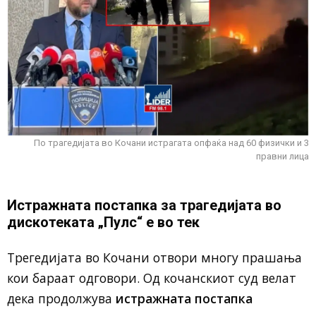
По трагедијата во Кочани истрагата опфаќа над 60 физички и 3
правни лица
Истражната постапка за трагедијата во
дискотеката „Пулс“ е во тек
Трегедијата во Кочани отвори многу прашања
кои бараат одговори. Од кочанскиот суд велат
дека продолжува
истражната постапка