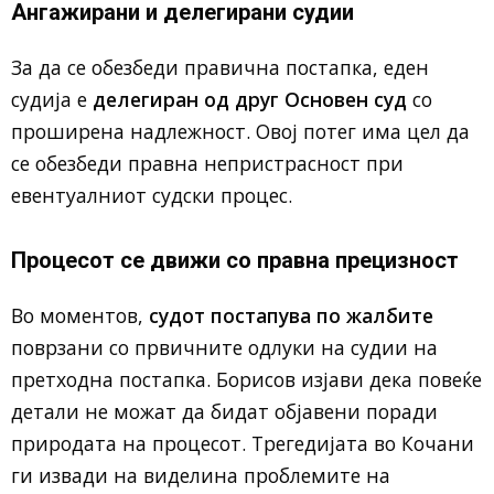
Ангажирани и делегирани судии
За да се обезбеди правична постапка, еден
судија е
делегиран од друг Основен суд
со
проширена надлежност. Овој потег има цел да
се обезбеди правна непристрасност при
евентуалниот судски процес.
Процесот се движи со правна прецизност
Во моментов,
судот постапува по жалбите
поврзани со првичните одлуки на судии на
претходна постапка. Борисов изјави дека повеќе
детали не можат да бидат објавени поради
природата на процесот. Трегедијата во Кочани
ги извади на виделина проблемите на