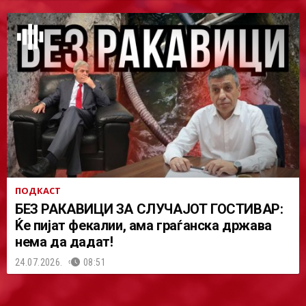
ПОДКАСТ
БЕЗ РАКАВИЦИ ЗА СЛУЧАЈОТ ГОСТИВАР:
Ќе пијат фекалии, ама граѓанска држава
нема да дадат!
24.07.2026.
08:51