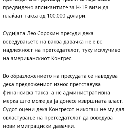
предвидено апликантите за H-1B визи да
плаќаат такса од 100.000 долари.
Судијата Лео Сорокин пресуди дека
воведувањето на ваква давачка не е во
надлежност на претседателот, туку исклучиво
на американскиот Конгрес.
Во образложението на пресудата се наведува
дека предложениот износ претставува
финансиска такса, а не административна
мерка што може да ја донесе извршната власт.
Судот оцени дека Конгресот никогаш не му дал
овластување на претседателот да воведува
нови имиграциски давачки.