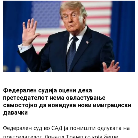
Федерален судија оцени дека
претседателот нема овластување
самостојно да воведува нови имиграциски
давачки
Федерален суд во САД ја поништи одлуката на
претседателот Доналд Трамп со која беше