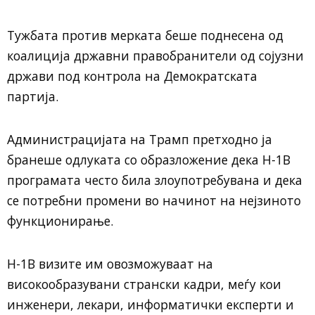
Тужбата против мерката беше поднесена од
коалиција државни правобранители од сојузни
држави под контрола на Демократската
партија.
Администрацијата на Трамп претходно ја
бранеше одлуката со образложение дека H-1B
програмата често била злоупотребувана и дека
се потребни промени во начинот на нејзиното
функционирање.
H-1B визите им овозможуваат на
високообразувани странски кадри, меѓу кои
инженери, лекари, информатички експерти и