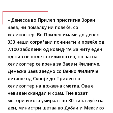
– Денеска во Прилеп пристигна Зоран
Заев, ни помалку ни повеќе, со
хеликоптер. Во Прилеп имаме до денес
333 наши сограѓани починати и повеќе од
7.100 заболени од ковид-19. За ниту еден
од нив не полета хеликоптер, но затоа
хеликоптер се крена за Заев и Филипче.
Денеска Заев заедно со Венко Филипче
леташе од Скопје до Прилеп со
хеликоптер на државна сметка. Ова е
невиден скандал и срам. Тие возат
мотори и кога умираат по 30-тина луѓе на
ден, министри шетаа во Дубаи и Мексико