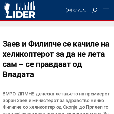
СЛУШАЈ
Заев и Филипче се качиле на
хеликоптерот за да не лета
сам – се правдаат од
Владата
ВМРО-ДПМНЕ денеска летањето на премиерот
Зоран Заев и министерот за здравство Венко
Филипче со хеликоптер од Скопје до Прилеп го
оквалификува како невиден скандал и срам. За