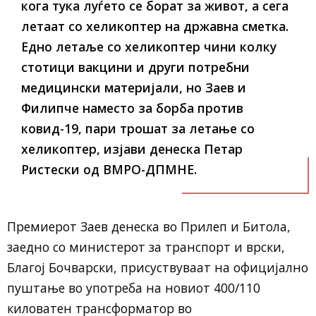
кога тука луѓето се борат за живот, а сега
летаат со хеликоптер на државна сметка.
Едно летаље со хеликоптер чини колку
стотици вакцини и други потребни
медицински материјали, но Заев и
Филипче наместо за борба против
ковид-19, пари трошат за летање со
хеликоптер, изјави денеска Петар
Ристески од ВМРО-ДПМНЕ.
Премиерот Заев денеска во Прилеп и Битола,
заедно со министерот за транспорт и врски,
Благој Бочварски, присуствуваат на официјално
пуштање во употреба на новиот 400/110
киловатен трансформатор во