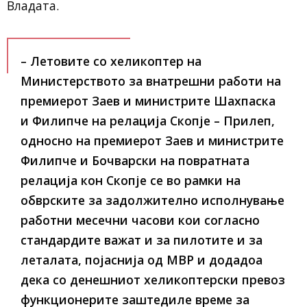
Владата.
– Летовите со хеликоптер на
Министерството за внатрешни работи на
премиeрот Заев и министрите Шахпаска
и Филипче на релација Скопје – Прилеп,
односно на премиерот Заев и министрите
Филипче и Бочварски на повратната
релација кон Скопје се во рамки на
обврските за задолжително исполнување
работни месечни часови кои согласно
стандардите важат и за пилотите и за
леталата, појаснија од МВР и додадоа
дека со денешниот хеликоптерски превоз
функционерите заштедиле време за