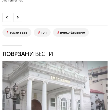
зоран заев
топ
венко филипче
ПОВРЗАНИ
ВЕСТИ