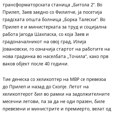
трансформаторската станица „Битола 2“. Во
Прилеп, Заев заедно со Филипче, ја посетија
градската општа болница „Борка Талески“. Во
Прилеп е и министерката за труд и социјална
работа Јагода Шахпаска, со која Заев и
градоначалникот на овој град, Илија
Јовановски, го означија стартот на работите на
нова градинка во населбата „Точила“, како прв
ваков објект после 40 години.
Тие денеска со хеликоптер на МВР се превезоа
до Прилеп и назад до Скопје. Летот на
хеликоптерот бил во рамки на задолжителните
месечни летови, па за да не оди празен, биле
превезени и министрите и премиерто, велат од