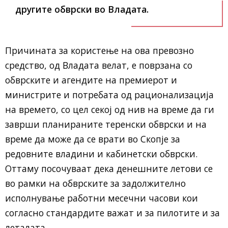
другите обврски во Владата.
Причината за користење на ова превозно
средство, од Владата велат, е поврзана со
обврските и агендите на премиерот и
министрите и потребата од рационализација
на времето, со цел секој од нив на време да ги
заврши планираните теренски обврски и на
време да може да се врати во Скопје за
редовните владини и кабинетски обврски.
Оттаму посочуваат дека денешните летови се
во рамки на обврските за задолжително
исполнување работни месечни часови кои
согласно стандардите важат и за пилотите и за
леталата.