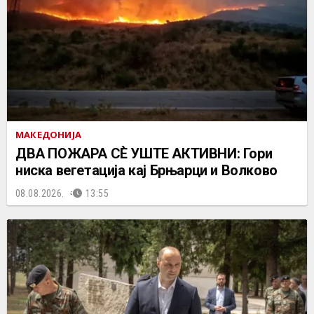
МАКЕДОНИЈА
ДВА ПОЖАРА СÈ УШТЕ АКТИВНИ: Гори
ниска вегетација кај Брњарци и Волково
08.08.2026.
13:55