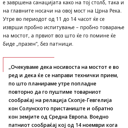
е завршена санацијата како на тој столб, така и
на главните носачи на овој мост на Црна Река.
Утре во периодот од 11 до 14 часот ќе се
изврши пробно испитување – пробно товарање
на мостот, а првиот воз што ќе го помине ќе
биде „празен“, без патници.
„Очекуваме дека носивоста на мостот е во
ред и дека ќе се направи технички прием,
по што планираме утре попладне
повторно да го пуштиме товарниот
сообраќај на релација Скопје-Гевгелија
кон Солунското пристаниште и обратно
кон земјите од Средна Европа. Воедно
патниот сообраќај кој од 14 ноември кога