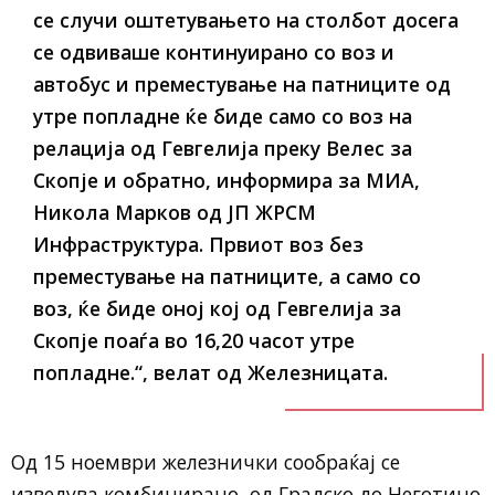
се случи оштетувањето на столбот досега
се одвиваше континуирано со воз и
автобус и преместување на патниците од
утре попладне ќе биде само со воз на
релација од Гевгелија преку Велес за
Скопје и обратно, информира за МИА,
Никола Марков од ЈП ЖРСМ
Инфраструктура. Првиот воз без
преместување на патниците, а само со
воз, ќе биде оној кој од Гевгелија за
Скопје поаѓа во 16,20 часот утре
попладне.“, велат од Железницата.
Од 15 ноември железнички сообраќај се
изведува комбинирано, од Градско до Неготино