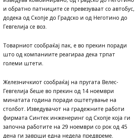
и обратно патниците се превезуваат со автобус,
додека од Скопје до Градско и од Неготино до
Гевгелија се воз.
Товарниот сообраќај пак, е во прекин поради
што од компаниите реагираа дека трпат
големи штети.
Железничкиот сообраќај на пругата Велес-
Гевгелија беше во прекин од 14 ноември
минатата година поради оштетување на
столбот. Изведувачот на градежните работи
фирмата Синтек инженеринг од Скопје која ги
започна работите на 29 ноември со рок од 45
дена ги заврши една недела предвреме.