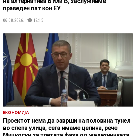
на алтернатива Б или В, заслуживме
праведен пат кон ЕУ
06.08.2026.
12:15
ЕКОНОМИЈА
Проектот нема да заврши на половина тунел
во слепа улица, сега имаме целина, рече
Мицкоски за третата фаза од железничката