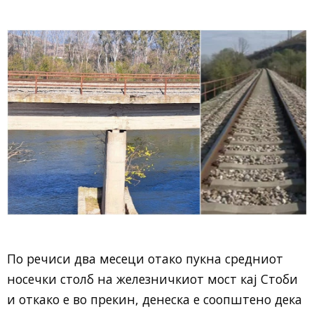
По речиси два месеци отако пукна средниот
носечки столб на железничкиот мост кај Стоби
и откако е во прекин, денеска е соопштено дека