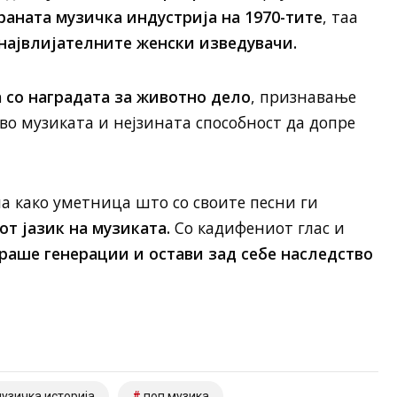
ната музичка индустрија на 1970-тите
, таа
највлијателните женски изведувачи.
 со наградата за животно дело
, признавање
во музиката и нејзината способност да допре
на како уметница што со своите песни ги
т јазик на музиката.
Со кадифениот глас и
раше генерации и остави зад себе наследство
узичка историја
поп музика