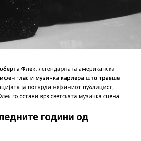
оберта Флек
, легендарната американска
ифен глас и музичка кариера што траеше
ијата ја потврди нејзиниот публицист,
лек го остави врз светската музичка сцена.
ледните години од