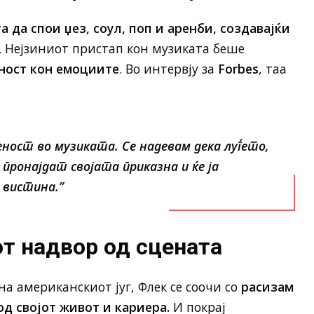
а да спои џез, соул, поп и аренби, создавајќи
. Нејзиниот пристап кон музиката беше
ност кон емоциите
. Во интервју за
Forbes
, таа
еност во музиката. Се надевам дека луѓето,
а пронајдат својата приказна и ќе ја
вистина.”
т надвор од сцената
а американскиот југ, Флек се соочи со
расизам
од својот живот и кариера.
И покрај