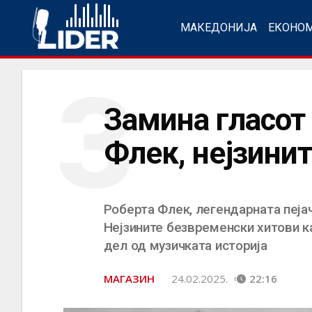
МАКЕДОНИЈА
ЕКОНО
З
Замина гласот
Флек, нејзини
Роберта Флек, легендарната пејач
Нејзините безвременски хитови како
дел од музичката историја
МАГАЗИН
24.02.2025.
22:16