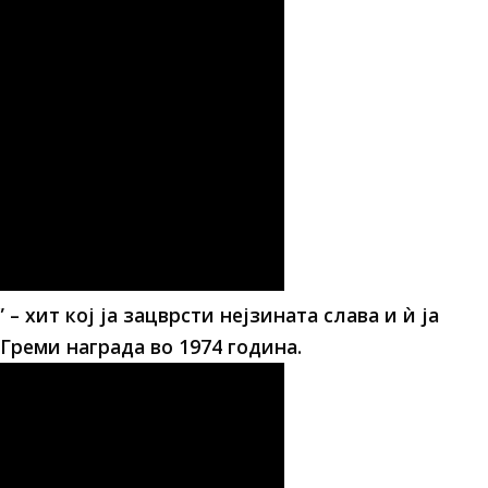
g” – хит кој ја зацврсти нејзината слава и ѝ ја
Греми награда во 1974 година.