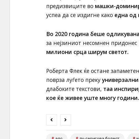
предизвиците во
машки-доминира
успеа да се издигне како
една од 
Во 2020 година беше одликувана
за нејзиниот несомнен придонес 
милиони срца ширум светот.
Роберта Флек ќе остане запамете
поврза луѓето преку
универзалнио
длабоките текстови,
таа инспири
кое ќе живее уште многу години.
алс
лу-геригова болест
м