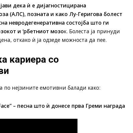
јави дека ѝ е дијагностицирана
а (АЛС), позната и како Лу-Геригова болест
на невродегенеративна состојба што ги
зокот и ‘рбетниот мозо
к. Болеста ја принуди
ена, откако ѝ ја одзеде можноста да пее.
а кариера со
ви
а по нејзините емотивни балади како:
r Face” – песна што ѝ донесе прва Греми награда