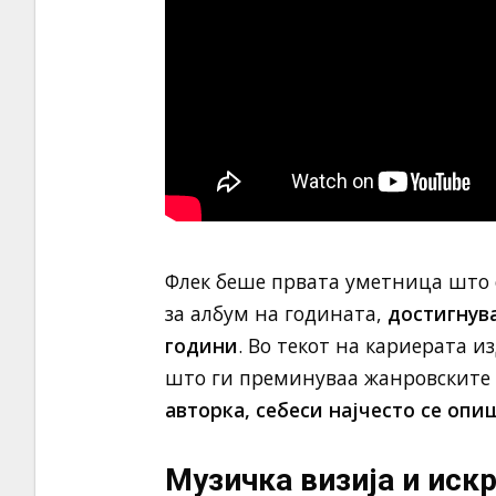
Флек беше првата уметница што 
за албум на годината,
достигнува
години
. Во текот на кариерата и
што ги преминуваа жанровските
авторка, себеси најчесто се оп
Музичка визија и иск