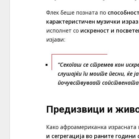
Флек беше позната по
способност
карактеристичен музички израз
исполнет со
искреност и посвете
изјави:
“Секогаш се стремев кон искр
слушајќи ги моите песни, ќе ј
почувствуваат сопствената 
Предизвици и живо
Како афроамериканка израсната н
и сегрегација во раните години 