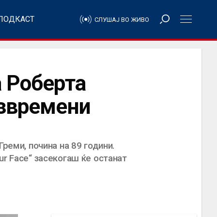
ПОДКАСТ
СЛУШАЈ ВО ЖИВО
а Роберта
езвремени
реми, почина на 89 години.
our Face“ засекогаш ќе останат