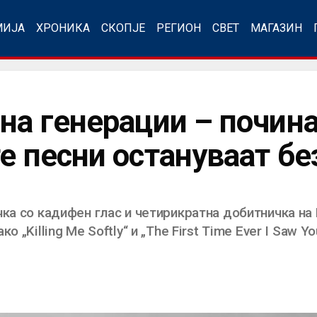
МИЈА
ХРОНИКА
СКОПЈЕ
РЕГИОН
СВЕТ
МАГАЗИН
 на генерации – почин
те песни остануваат б
ка со кадифен глас и четирикратна добитничка на Г
 „Killing Me Softly“ и „The First Time Ever I Saw Y