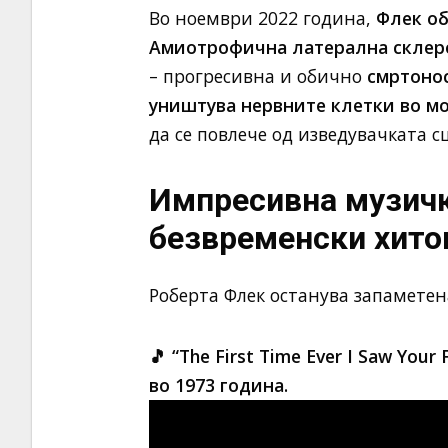
Во ноември 2022 година,
Флек об
Амиотрофична латерална склероз
– прогресивна и обично
смртонос
уништува нервните клетки во мо
да се повлече од изведувачката сц
Импресивна музичк
безвременски хито
Роберта Флек останува запаметен
🎵 “The First Time Ever I Saw You
во 1973 година.