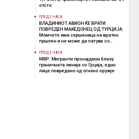
отсто
ПРЕД 2 ЧАСА
ВЛАДИНИОТ АВИОН ЌЕ ВРАТИ
ПОВРЕДЕН МАКЕДОНЕЦ ОД ТУРЦИЈА:
Момчето има скршеница на вратен
пршлен и не може да патува со
редовен лет
ПРЕД 2 ЧАСА
МВР: Мигранти пронајдени близу
граничната линија со Грција, едно
лице повредено од огнено оружје