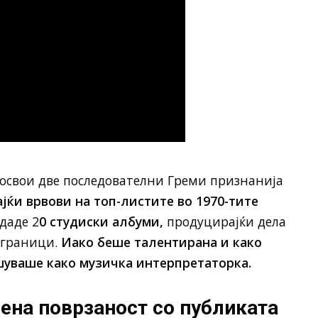
освои две последователни Греми признанија
јќи врвови на топ-листите во 1970-тите
здаде 2
0 студиски албуми,
продуцирајќи дела
 граници.
Иако беше талентирана и како
ишуваше како музичка интерпретаторка.
рена поврзаност со публиката