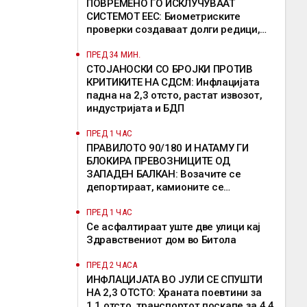
ПОВРЕМЕНО ГО ИСКЛУЧУВААТ
СИСТЕМОТ ЕЕС: Биометриските
проверки создаваат долги редици,
девет земји бараат продолжување на
исклучоците
ПРЕД 34 МИН.
СТОЈАНОСКИ СО БРОЈКИ ПРОТИВ
КРИТИКИТЕ НА СДСМ: Инфлацијата
падна на 2,3 отсто, растат извозот,
индустријата и БДП
ПРЕД 1 ЧАС
ПРАВИЛОТО 90/180 И НАТАМУ ГИ
БЛОКИРА ПРЕВОЗНИЦИТЕ ОД
ЗАПАДЕН БАЛКАН: Возачите се
депортираат, камионите се
задржуваат, решение од ЕК сè уште
нема
ПРЕД 1 ЧАС
Се асфалтираат уште две улици кај
Здравствениот дом во Битола
ПРЕД 2 ЧАСА
ИНФЛАЦИЈАТА ВО ЈУЛИ СЕ СПУШТИ
НА 2,3 ОТСТО: Храната поевтини за
1,1 отсто, транспортот поскапе за 4,4