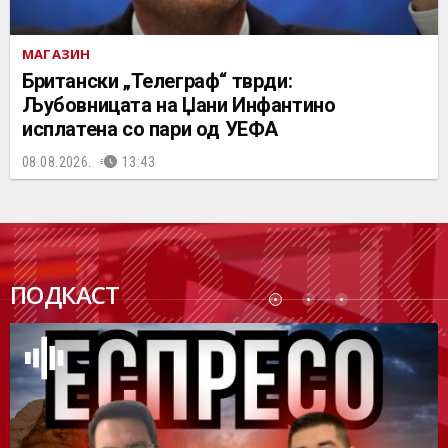
МАГАЗИН
Британски „Телеграф“ тврди:
Љубовницата на Џани Инфантино
исплатена со пари од УЕФА
08.08.2026.
13:43
ПОДК
ПОДКАСТ
АСТ