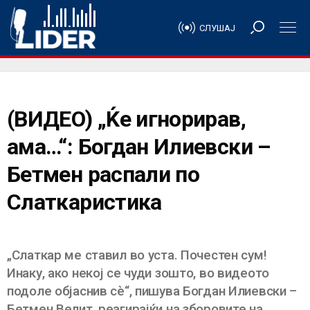
СЛУШАЈ
(ВИДЕО) „Ќе игнорирав,
ама…“: Богдан Илиевски –
Бетмен распали по
Слаткаристика
„Слаткар ме ставил во уста. Почестен сум!
Инаку, ако некој се чуди зошто, во видеото
подоле објаснив сè“, пишува Богдан Илиевски –
Бетмен Велит, реагирајќи на зборовите на