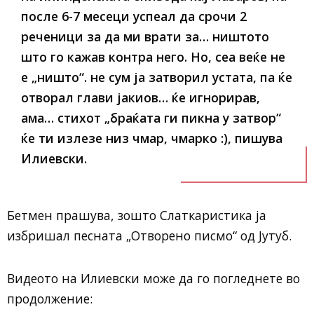
после 6-7 месеци успеал да срочи 2
реченици за да ми врати за… ништото
што го кажав контра него. Но, сеа веќе не
е „ништо“. не сум ја затворил устата, па ќе
отворал глави јакиов… ќе игнорирав,
ама… стихот „браќата ги пикна у затвор“
ќе ти излезе низ чмар, чмарко :), пишува
Илиевски.
Бетмен прашува, зошто Слаткаристика ја
избришал песната „Отворено писмо“ од Јутуб.
Видеото на Илиевски може да го погледнете во
продолжение: