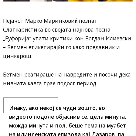
Пејачот Марко Маринковиќ познат
Слаткаристика во својата најнова песна
„Еуфорија“ упати критики кон Богдан Илиевски
– Бетмен етикетирајќи го како предавник и
цинкарош.
Бетмен реагираше на навредите и посочи дека
нивната кавга трае подолг период.
Инаку, ако некој се чуди зошто, во
видеото подоле објаснив се, цела минута,
можда минута и пол, беше тема на муабет
на илинденската епизода кај Лазаров, па