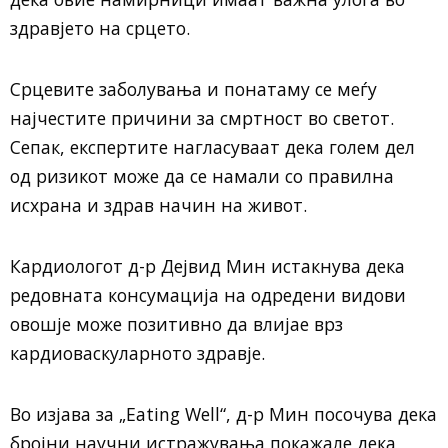
здравјето на срцето.
Срцевите заболувања и понатаму се меѓу
најчестите причини за смртност во светот.
Сепак, експертите нагласуваат дека голем дел
од ризикот може да се намали со правилна
исхрана и здрав начин на живот.
Кардиологот д-р Дејвид Мин истакнува дека
редовната консумација на одредени видови
овошје може позитивно да влијае врз
кардиоваскуларното здравје.
Во изјава за „Eating Well“, д-р Мин посочува дека
бројни научни истражувања покажале дека