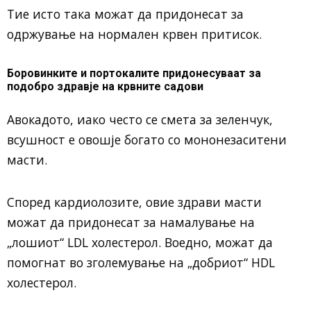
Тие исто така можат да придонесат за
одржување на нормален крвен притисок.
Боровинките и портокалите придонесуваат за
подобро здравје на крвните садови
Авокадото, иако често се смета за зеленчук,
всушност е овошје богато со мононезаситени
масти.
Според кардиолозите, овие здрави масти
можат да придонесат за намалување на
„лошиот“ LDL холестерол. Воедно, можат да
помогнат во зголемување на „добриот“ HDL
холестерол.