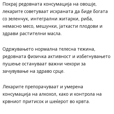
Покрај редовната консумација на овошје,
лекарите советуваат исхраната да биде богата
со зеленчук, интегрални житарки, риба,
немасно месо, мешунки, јаткасти плодови и
здрави растителни масла.
Одржувањето нормална телесна тежина,
редовната физичка активност и избегнувањето
пушење остануваат важни чекори за
зачувување на здраво срце.
Лекарите препорачуваат и умерена
консумација на алкохол, како и контрола на
крвниот притисок и шеќерот во крвта.