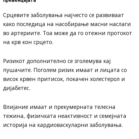
превенцијата
Срцевите заболувања најчесто се развиваат
како последица на насобирање масни наслаги
во артериите. Тоа може да го отежни протокот
на крв кон срцето.
Ризикот дополнително се зголемува кај
пушачите. Поголем ризик имаат и лицата со
висок крвен притисок, покачен холестерол и
дијабетес.
Влијание имаат и прекумерната телесна
тежина, физичката неактивност и семејната
историја на кардиоваскуларни заболувања.