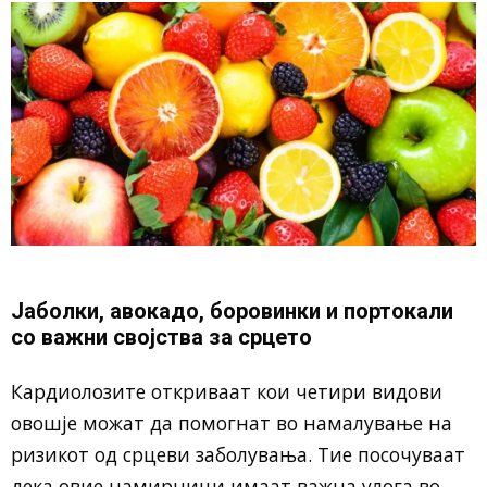
Јаболки, авокадо, боровинки и портокали
со важни својства за срцето
Кардиолозите откриваат кои четири видови
овошје можат да помогнат во намалување на
ризикот од срцеви заболувања. Тие посочуваат
дека овие намирници имаат важна улога во