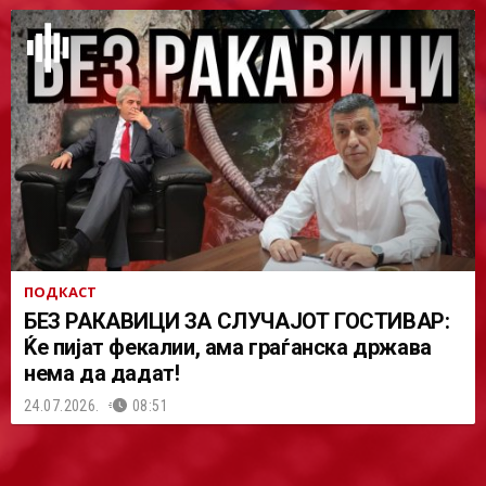
ПОДКАСТ
БЕЗ РАКАВИЦИ ЗА СЛУЧАЈОТ ГОСТИВАР:
Ќе пијат фекалии, ама граѓанска држава
нема да дадат!
24.07.2026.
08:51