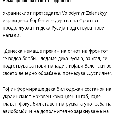
Нема прекин на огнот на фронтот
Украинскиот претседател
Volodymyr Zelenskyy
изјави дека борбените дејства на фронтот
продолжуваат и дека Русија подготвува нови
напади.
„Денеска немаше прекин на огнот на фронтот,
се водеа борби. Гледаме дека Русија, за жал, се
подготвува за нови напади“, изјави Зеленски во
своето вечерно обраќање, пренесува „Суспилне“.
Тој информираше дека бил одржан состанок на
украинскиот Врховен команден штаб, каде
главен фокус бил ставен на руската употреба на
авиобомби и на дополнително зајакнување на