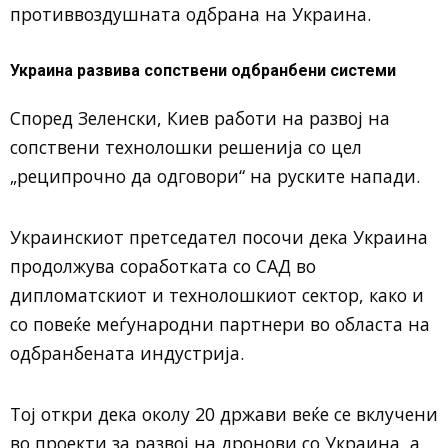
противвоздушната одбрана на Украина.
Украина развива сопствени одбранбени системи
Според Зеленски, Киев работи на развој на
сопствени технолошки решенија со цел
„реципрочно да одговори“ на руските напади.
Украинскиот претседател посочи дека Украина
продолжува соработката со САД во
дипломатскиот и технолошкиот сектор, како и
со повеќе меѓународни партнери во областа на
одбранбената индустрија.
Тој откри дека околу 20 држави веќе се вклучени
во проекти за развој на дронови со Украина, а