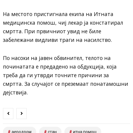
На местото пристигнала екипа на Итната
медицинска помош, чиј лекар ја констатирал
смртта. При првичниот увид не биле
забележани видливи траги на насилство.
По насоки на јавен обвинител, телото на
починатата е предадено на обдукција, која
треба да ги утврди точните причини за
смртта. За случајот се преземаат понатамошни
дејствија.
аеродром
стан
итна помош