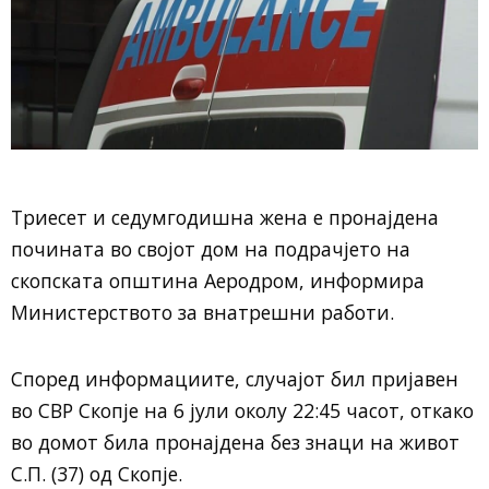
Триесет и седумгодишна жена е пронајдена
почината во својот дом на подрачјето на
скопската општина Аеродром, информира
Министерството за внатрешни работи.
Според информациите, случајот бил пријавен
во СВР Скопје на 6 јули околу 22:45 часот, откако
во домот била пронајдена без знаци на живот
С.П. (37) од Скопје.