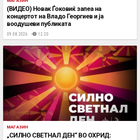
МАГАЗИН
(ВИДЕО) Новак Ѓоковиќ запеа на
концертот на Владo Георгиев и ја
воодушеви публиката
09.08.2026.
12:20
МАГАЗИН
„СИЛНО СВЕТНАЛ ДЕН“ ВО ОХРИД: