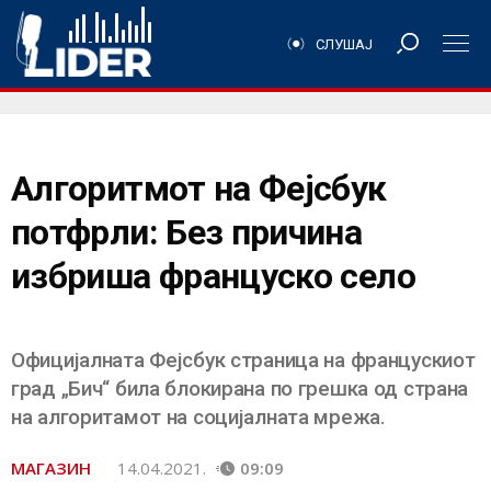
СЛУШАЈ
Алгоритмот на Фејсбук
потфрли: Без причина
избриша француско село
Официјалната Фејсбук страница на францускиот
град „Бич“ била блокирана по грешка од страна
на алгоритамот на социјалната мрежа.
МАГАЗИН
14.04.2021.
09:09