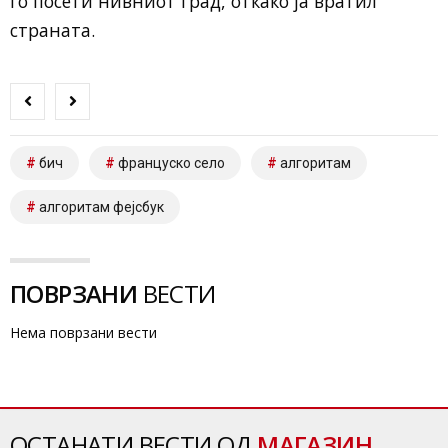
го посети нивниот град, откако ја вратил
страната.
бич
француско село
алгоритам
алгоритам фејсбук
ПОВРЗАНИ
ВЕСТИ
Нема поврзани вести
ОСТАНАТИ ВЕСТИ ОД
МАГАЗИН