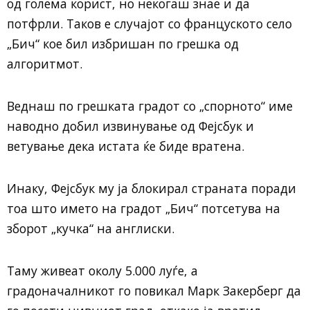
од голема корист, но некогаш знае и да
потфрли. Таков е случајот со француското село
„Бич“ кое бил избришан по грешка од
алгоритмот.
Веднаш по грешката градот со „спорното“ име
наводно добил извинување од Фејсбук и
ветување дека истата ќе биде вратена.
Инаку, Фејсбук му ја блокирал страната поради
тоа што името на градот „Бич“ потсетува на
зборот „кучка“ на англиски.
Таму живеат околу 5.000 луѓе, а
градоначалникот го повикал Марк Закерберг да