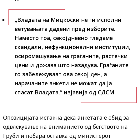
„Владата на Мицкоски не ги исполни
ветувањата дадени пред изборите.
Наместо тоа, секојдневно гледаме
скандали, нефункционални институции,
осиромашување на граѓаните, растечки
цени и држава што назадува. Граѓаните
го забележуваат ова секој ден, а
нарачаните анкети не можат да ја
спасат Владата,“
изјавија од
СДСМ
.
Опозицијата истакна дека анкетата е обид за
одвлекување на вниманието од бегството на
Груби и побара оставка од министерот