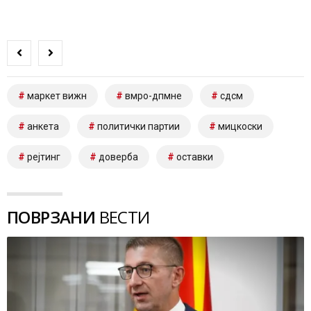
маркет вижн
вмро-дпмне
сдсм
анкета
политички партии
мицкоски
рејтинг
доверба
оставки
ПОВРЗАНИ
ВЕСТИ