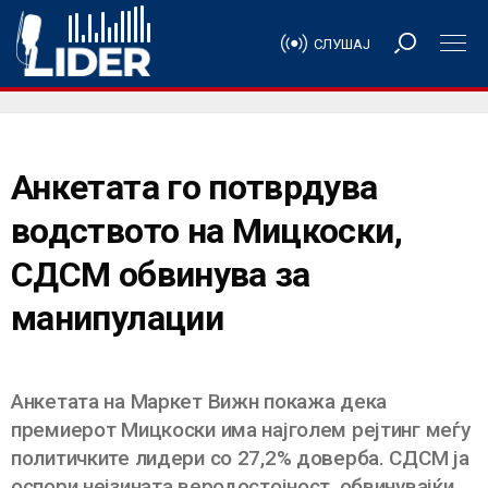
СЛУШАЈ
Анкетата го потврдува
водството на Мицкоски,
СДСМ обвинува за
манипулации
Анкетата на Маркет Вижн покажа дека
премиерот Мицкоски има најголем рејтинг меѓу
политичките лидери со 27,2% доверба. СДСМ ја
оспори нејзината веродостојност, обвинувајќи