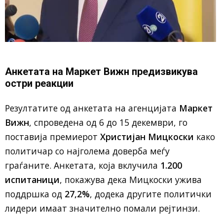
Анкетата на Маркет Вижн предизвикува
остри реакции
Резултатите од анкетата на агенцијата
Маркет
Вижн
, спроведена од 6 до 15 декември, го
поставија премиерот
Христијан Мицкоски
како
политичар со најголема доверба меѓу
граѓаните. Анкетата, која вклучила
1.200
испитаници
, покажува дека Мицкоски ужива
поддршка од
27,2%
, додека другите политички
лидери имаат значително помали рејтинзи.