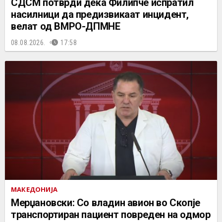
СДСМ потврди дека Филипче испратил
насилници да предизвикаат инцидент,
велат од ВМРО-ДПМНЕ
08.08.2026.
17:58
МАКЕДОНИЈА
Мерџановски: Со владин авион во Скопје
транспортиран пациент повреден на одмор