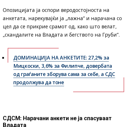
Опозицијата ја оспори веродостојноста на
анкетата, нарекувајќи ја „лажна“ и нарачана со
цел да се прикрие срамот од, како што велат,
„скандалите на Владата и бегството на Груби“.
ДОМИНАЦИЈА НА АНКЕТИТЕ: 27,2% за
Мицкоски, 3,6% за Филипче, довербата
од граѓаните зборува сама за себе, а СДС
продолжува да тоне
СДСМ: Нарачани анкети не ја спасуваат
Владата