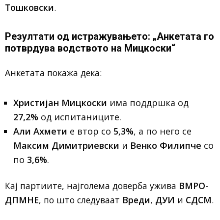
Тошковски
.
Резултати од истражувањето: „Анкетата го
потврдува водството на Мицкоски“
Анкетата покажа дека:
Христијан Мицкоски
има поддршка од
27,2%
од испитаниците.
Али Ахмети
е втор со
5,3%
, а по него се
Максим Димитриевски
и
Венко Филипче
со
по
3,6%
.
Кај партиите, најголема доверба ужива
ВМРО-
ДПМНЕ
, по што следуваат
Вреди
,
ДУИ
и
СДСМ
.