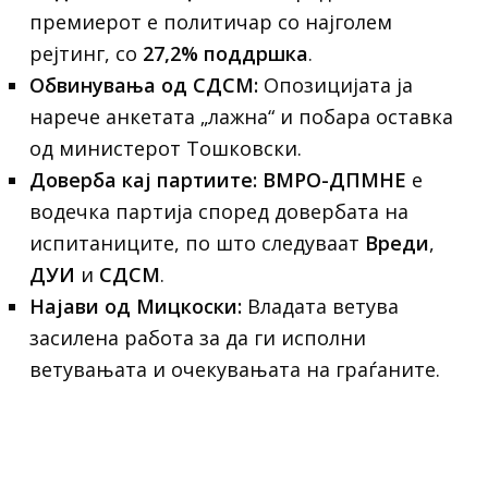
премиерот е политичар со најголем
рејтинг, со
27,2% поддршка
.
Обвинувања од СДСМ:
Опозицијата ја
нарече анкетата „лажна“ и побара оставка
од министерот Тошковски.
Доверба кај партиите:
ВМРО-ДПМНЕ
е
водечка партија според довербата на
испитаниците, по што следуваат
Вреди
,
ДУИ
и
СДСМ
.
Најави од Мицкоски:
Владата ветува
засилена работа за да ги исполни
ветувањата и очекувањата на граѓаните.