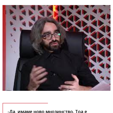
-Да, имаме ново мнозинство. Тоа е