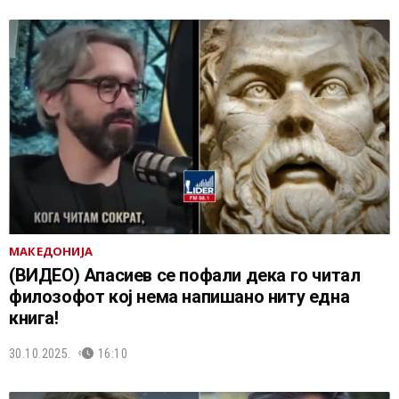
МАКЕДОНИЈА
(ВИДЕО) Апасиев се пофали дека го читал
филозофот кој нема напишано ниту една
книга!
30.10.2025.
16:10