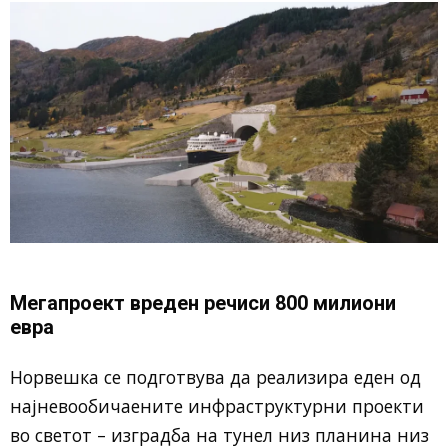
Мегапроект вреден речиси 800 милиони
евра
Норвешка се подготвува да реализира еден од
најневообичаените инфраструктурни проекти
во светот – изградба на тунел низ планина низ