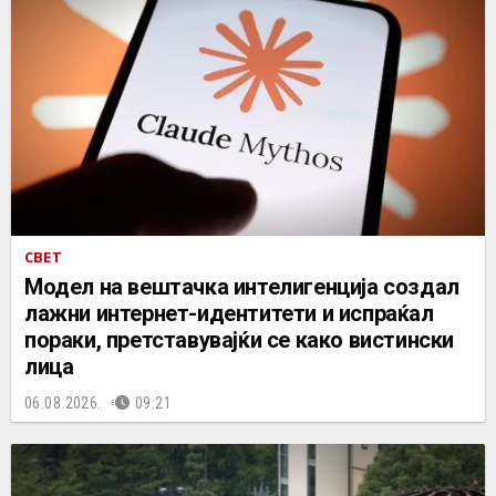
СВЕТ
Mодел на вештачка интелигенција создал
лажни интернет-идентитети и испраќал
пораки, претставувајќи се како вистински
лица
06.08.2026.
09:21