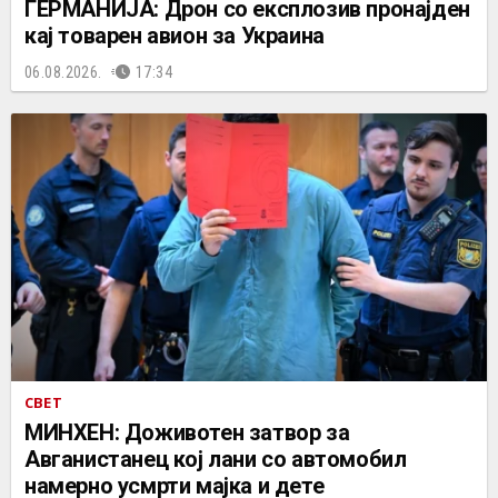
ГЕРМАНИЈА: Дрон со експлозив пронајден
кај товарен авион за Украина
06.08.2026.
17:34
СВЕТ
МИНХЕН: Доживотен затвор за
Авганистанец кој лани со автомобил
намерно усмрти мајка и дете