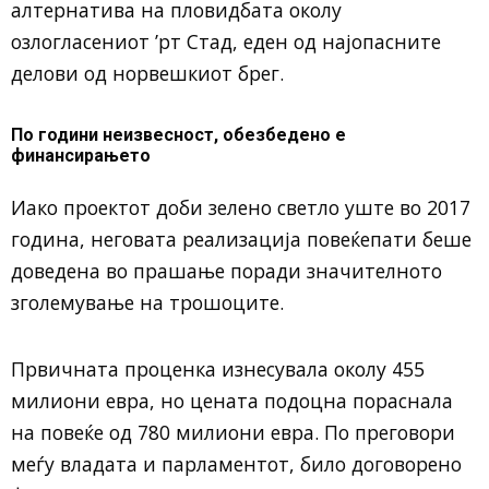
алтернатива на пловидбата околу
озлогласениот ’рт Стад, еден од најопасните
делови од норвешкиот брег.
По години неизвесност, обезбедено е
финансирањето
Иако проектот доби зелено светло уште во 2017
година, неговата реализација повеќепати беше
доведена во прашање поради значителното
зголемување на трошоците.
Првичната проценка изнесувала околу 455
милиони евра, но цената подоцна пораснала
на повеќе од 780 милиони евра. По преговори
меѓу владата и парламентот, било договорено