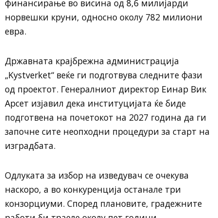
финансирање во висина од 8,6 милијарди
норвешки круни, односно околу 782 милиони
евра.
Државната крајбрежна администрација
„Kystverket“ веќе ги подготвува следните фази
од проектот. Генералниот директор Еинар Вик
Арсет изјавил дека институцијата ќе биде
подготвена на почетокот на 2027 година да ги
започне сите неопходни процедури за старт на
изградбата.
Одлуката за избор на изведувач се очекува
наскоро, а во конкуренција останале три
конзорциуми. Според плановите, градежните
работи би траеле околу пет години.