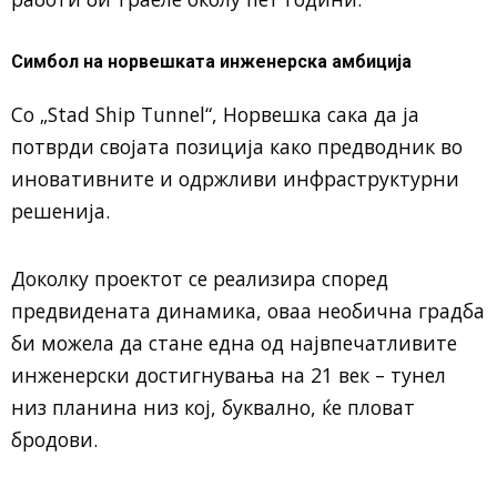
Симбол на норвешката инженерска амбиција
Со „Stad Ship Tunnel“, Норвешка сака да ја
потврди својата позиција како предводник во
иновативните и одржливи инфраструктурни
решенија.
Доколку проектот се реализира според
предвидената динамика, оваа необична градба
би можела да стане една од највпечатливите
инженерски достигнувања на 21 век – тунел
низ планина низ кој, буквално, ќе пловат
бродови.