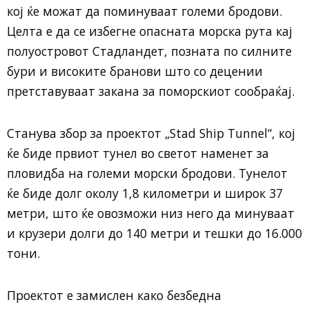
кој ќе можат да поминуваат големи бродови.
Целта е да се избегне опасната морска рута кај
полуостровот Стадландет, позната по силните
бури и високите бранови што со децении
претставуваат закана за поморскиот сообраќај.
Станува збор за проектот „Stad Ship Tunnel“, кој
ќе биде првиот тунел во светот наменет за
пловидба на големи морски бродови. Тунелот
ќе биде долг околу 1,8 километри и широк 37
метри, што ќе овозможи низ него да минуваат
и крузери долги до 140 метри и тешки до 16.000
тони.
Проектот е замислен како безбедна