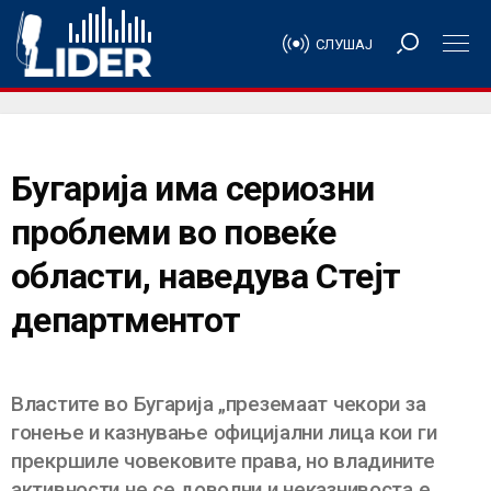
СЛУШАЈ
Бугарија има сериозни
проблеми во повеќе
области, наведува Стејт
департментот
Властите во Бугарија „преземаат чекори за
гонење и казнување официјални лица кои ги
прекршиле човековите права, но владините
активности не се доволни и неказнивоста е