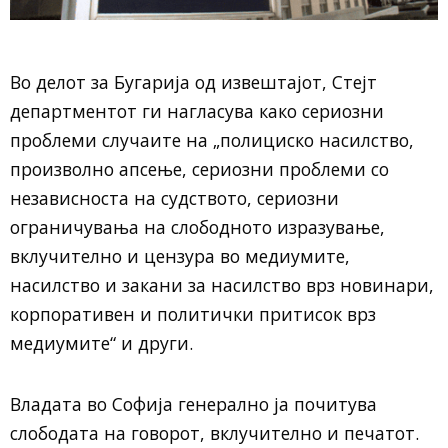
Во делот за Бугарија од извештајот, Стејт
департментот ги нагласува како сериозни
проблеми случаите на „полициско насилство,
произволно апсење, сериозни проблеми со
независноста на судството, сериозни
ограничувања на слободното изразување,
вклучително и цензура во медиумите,
насилство и закани за насилство врз новинари,
корпоративен и политички притисок врз
медиумите“ и други.
Владата во Софија генерално ја почитува
слободата на говорот, вклучително и печатот.