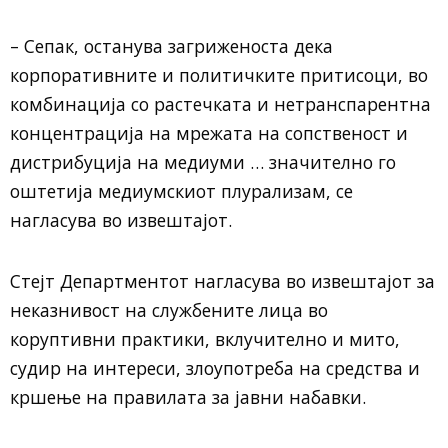
– Сепак, останува загриженоста дека
корпоративните и политичките притисоци, во
комбинација со растечката и нетранспарентна
концентрација на мрежата на сопственост и
дистрибуција на медиуми … значително го
оштетија медиумскиот плурализам, се
нагласува во извештајот.
Стејт Департментот нагласува во извештајот за
неказнивост на службените лица во
коруптивни практики, вклучително и мито,
судир на интереси, злоупотреба на средства и
кршење на правилата за јавни набавки.