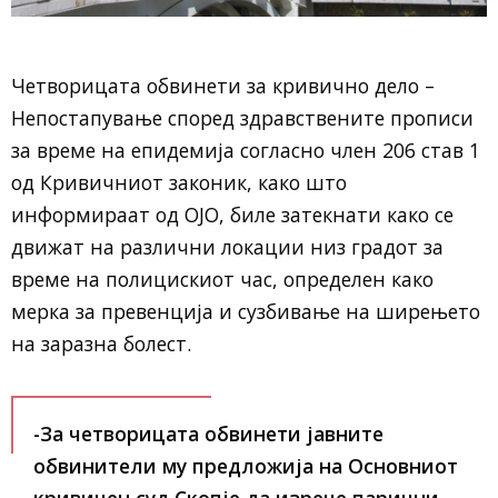
Четворицата обвинети за кривично дело –
Непостапување според здравствените прописи
за време на епидемија согласно член 206 став 1
од Кривичниот законик, како што
информираат од ОЈО, биле затекнати како се
движат на различни локации низ градот за
време на полицискиот час, определен како
мерка за превенција и сузбивање на ширењето
на заразна болест.
-За четворицата обвинети јавните
обвинители му предложија на Основниот