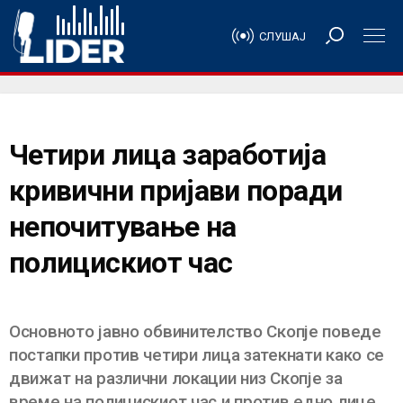
СЛУШАЈ
Четири лица заработија
кривични пријави поради
непочитување на
полицискиот час
Основното јавно обвинителство Скопје поведе
постапки против четири лица затекнати како се
движат на различни локации низ Скопје за
време на полицискиот час и против едно лице