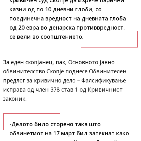
кривичен суд Скопје да изрече парични
казни од по 10 дневни глоби, со
поединечна вредност на дневната глоба
од 20 евра во денарска противвредност,
се вели во соопштението.
За еден скопјанец, пак, Основното јавно
обвинителство Скопје поднесе Обвинителен
предлог за кривично дело – Фалсификување
исправа од член 378 став 1 од Кривичниот
законик.
-Делото било сторено така што
обвинетиот на 17 март бил затекнат како