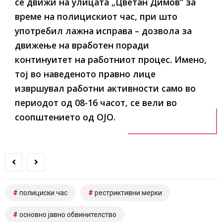
се движи на улицата „Цветан Димов“ за
време на полицискиот час, при што
употребил лажна исправа – дозвола за
движење на вработен поради
континуитет на работниот процес. Имено,
тој во наведеното правно лице
извршувал работни активности само во
периодот од 08-16 часот
, се вели во
соопштението од ОЈО.
полициски час
рестриктивни мерки
основно јавно обвинителство