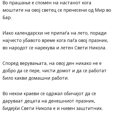
Во прашање е спомен на настанот кога
моштите на овој светец се пренесени од Мир во
Бар.
Иако календарски не припаѓа на лето, поради
најчесто убавото време кога паѓа овој празник,
во народот се нарекува и летен Свети Никола.
Според верувањата, на овој ден никако не е
добро да се пере, чисти домот и да се работат
било какви домашни работи.
Во некои краеви се одржал обичајот да се
даруваат децата на денешниот празник,
бидејќи Свети Никола е и нивен заштитник.