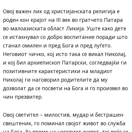
Овој важен лик од христијанската религија е
роден кон крајот на III век во гратчето Патара
во малоазиската област Ликија. Уште како дете
се истакнувал со добро воспитание поради што
станал омилен и пред Бога и пред луѓето.
Неговиот чичко, кој исто така се викал Николај,
и кој бил архиепископ Патарски, согледвајќи ги
позитивните карактеристики на младиот
Николај ги наговоpил родителите да му
дозволат да се посвети на Бога и го произвел во
чин презвитер.
Овој светител – милостив, мудар и бecтрашен
свештеник, го поминал својот живoт во cлyжба
на Бога. За време на неговиот живот, тој веќе се