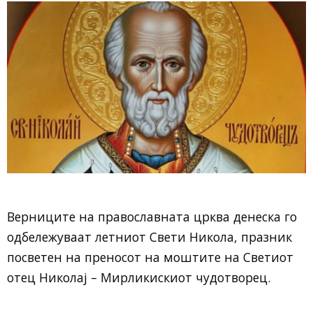
Верниците на православната црква денеска го
одбележуваат летниот Свети Никола, празник
посветен на преносот на моштите на Светиот
отец Николај – Мирликискиот чудотворец.