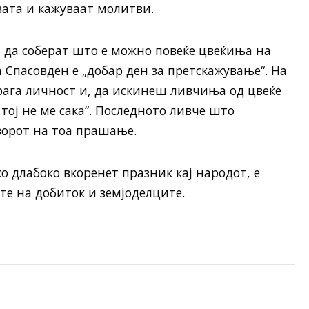
ата и кажуваат молитви.
да соберат што е можно повеќе цвеќиња на
а Спасовден е „добар ден за претскажување“. На
драга личност и, да искинеш ливчиња од цвеќе
– тој не ме сака“. Последното ливче што
оворот на тоа прашање.
о длабоко вкоренет празник кај народот, е
те на добиток и земјоделците.