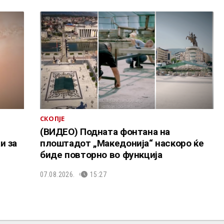
СКОПЈЕ
(ВИДЕО) Подната фонтана на
и за
плоштадот „Македонија“ наскоро ќе
биде повторно во функција
07.08.2026.
15:27