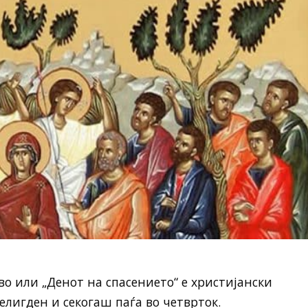
во или „Денот на спасението“ е христијански
Велигден и секогаш паѓа во четврток.