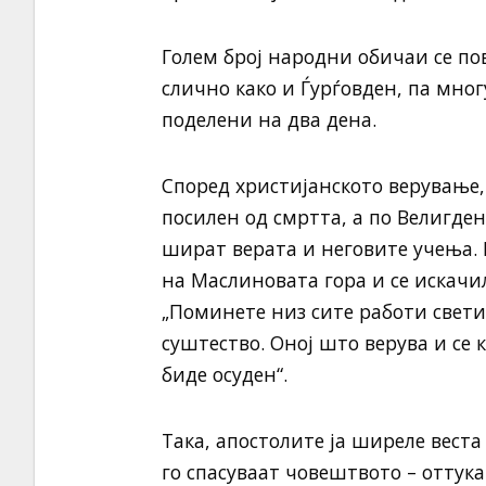
Голем број народни обичаи се пов
слично како и Ѓурѓовден, па мног
поделени на два дена.
Според христијанското верување, 
посилен од смртта, а по Велигден 
шират верата и неговите учења. П
на Маслиновата гора и се искачил
„Поминете низ сите работи свети 
суштество. Оној што верува и се к
биде осуден“.
Така, апостолите ја ширеле веста
го спасуваат човештвото – оттука