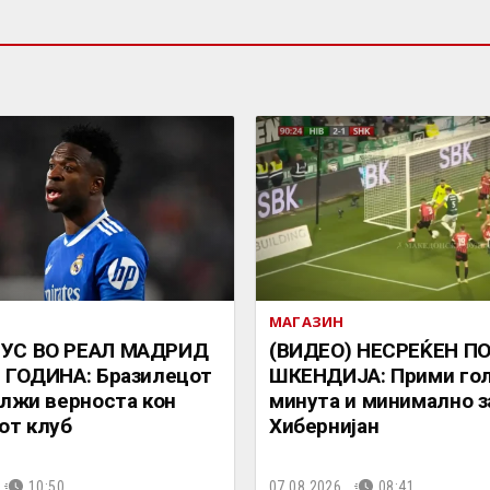
МАГАЗИН
УС ВО РЕАЛ МАДРИД
(ВИДЕО) НЕСРЕЌЕН ПО
 ГОДИНА: Бразилецот
ШКЕНДИЈА: Прими гол
олжи верноста кон
минута и минимално з
от клуб
Хибернијан
10:50
07.08.2026.
08:41