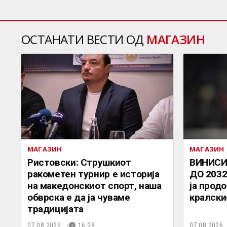
ОСТАНАТИ ВЕСТИ ОД
МАГАЗИН
МАГАЗИН
МАГАЗИН
Ристовски: Струшкиот
ВИНИСИ
ракометен турнир е историја
ДО 2032
на македонскиот спорт, наша
ја прод
обврска е да ја чуваме
кралски
традицијата
07.08.2026.
16:28
07.08.2026.