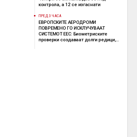
контрола, а 12 се изгаснати
ПРЕД 3 ЧАСА
ЕВРОПСКИТЕ АЕРОДРОМИ
ПОВРЕМЕНО ГО ИСКЛУЧУВААТ
СИСТЕМОТ ЕЕС: Биометриските
проверки создаваат долги редици,
девет земји бараат продолжување на
исклучоците