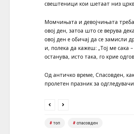
свештеници кои шетаат низ цркв
Момчињата и девојчињата треба 
овој ден, затоа што се верува дек
овој ден е обичај да се замисли 
и, полека да кажеш: „Тој ме сака 
останува, исто така, го крие одг
Од античко време, Спасовден, как
пролетен празник за одгледувачи
топ
спасовден