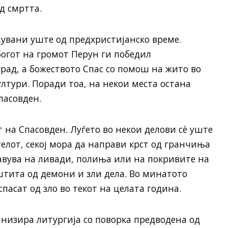
д смртта.
чувани уште од предхристијанско време.
богот на громот Перун ги победил
град, а божеството Спас со помош на жито во
ултури. Поради тоа, на некои места остана
пасовден.
т на Спасовден. Луѓето во некои делови сè уште
телот, секој мора да направи крст од гранчиња
авува на ливади, полиња или на покривите на
аштита од демони и зли дела. Во минатото
спасат од зло во текот на целата година.
рганизира литургија со поворка предводена од