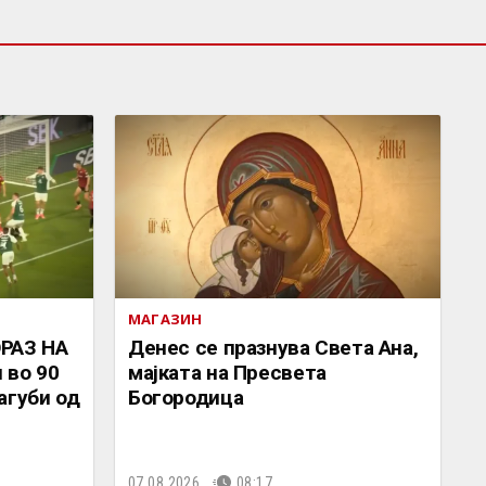
МАГАЗИН
РАЗ НА
Денес се празнува Света Ана,
 во 90
мајката на Пресвета
агуби од
Богородица
07.08.2026.
08:17