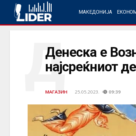
МАКЕДОНИЈА
ЕКОНО
Д
Денеска е Воз
најсреќниот де
МАГАЗИН
25.05.2023.
09:39