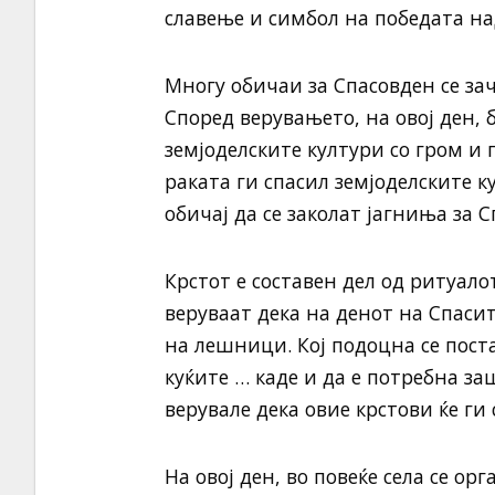
славење и симбол на победата на
Многу обичаи за Спасовден се за
Според верувањето, на овој ден, 
земјоделските култури со гром и 
раката ги спасил земјоделските к
обичај да се заколат јагниња за С
Крстот е составен дел од ритуало
веруваат дека на денот на Спаси
на лешници. Кој подоцна се пост
куќите … каде и да е потребна з
верувале дека овие крстови ќе ги 
На овој ден, во повеќе села се о