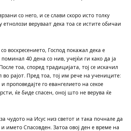
рзани со него, и се слави скоро исто толку
у етнолози веруваат дека тоа се истите обичаи
со воскресението, Господ покажал дека е
поминал 40 дена со нив, учејќи ги како да ја
осле тоа, според традицијата, тој се искачил
 во рајот. Пред тоа, тој им рече на учениците:
и проповедајте го евангелието на секое
рсти, ќе биде спасен, оној што не верува ќе
 за чудото на Исус низ светот и така почнале да
 и името Спасовден. Затоа овој ден е време на