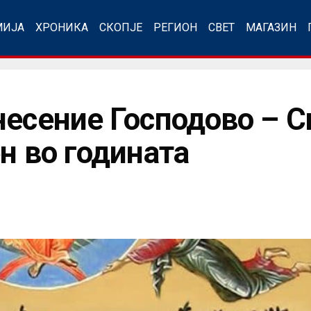
МИЈА
ХРОНИКА
СКОПЈЕ
РЕГИОН
СВЕТ
МАГАЗИН
несение Господово – С
н во годината