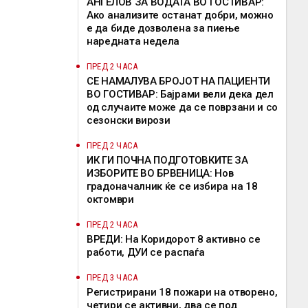
АНГЕЛОВ ЗА ВОДАТА ВО ГОСТИВАР:
Ако анализите останат добри, можно
е да биде дозволена за пиење
наредната недела
ПРЕД 2 ЧАСА
СЕ НАМАЛУВА БРОЈОТ НА ПАЦИЕНТИ
ВО ГОСТИВАР: Бајрами вели дека дел
од случаите може да се поврзани и со
сезонски вирози
ПРЕД 2 ЧАСА
ИК ГИ ПОЧНА ПОДГОТОВКИТЕ ЗА
ИЗБОРИТЕ ВО БРВЕНИЦА: Нов
градоначалник ќе се избира на 18
октомври
ПРЕД 2 ЧАСА
ВРЕДИ: На Коридорот 8 активно се
работи, ДУИ се распаѓа
ПРЕД 3 ЧАСА
Регистрирани 18 пожари на отворено,
четири се активни, два се под