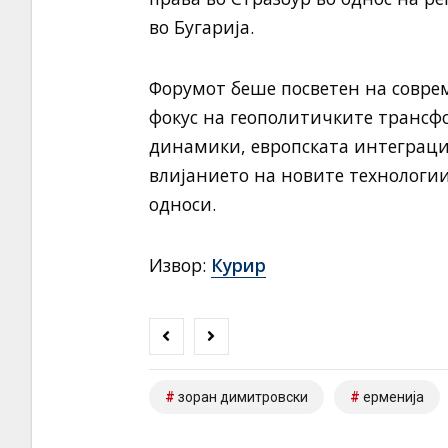
во Бугарија.
Форумот беше посветен на совре
фокус на геополитичките трансф
динамики, европската интеграциј
влијанието на новите технологи
односи.
Извор:
Курир
зоран димитровски
ерменија