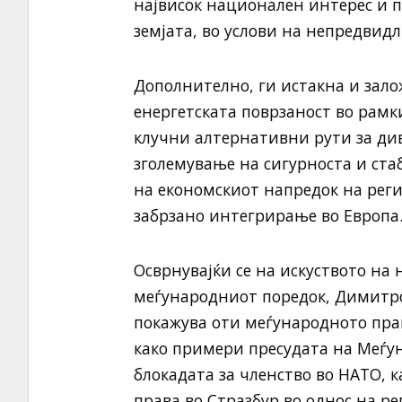
највисок национален интерес и п
земјата, во услови на непредвид
Дополнително, ги истакна и зало
енергетската поврзаност во рамк
клучни алтернативни рути за ди
зголемување на сигурноста и ста
на економскиот напредок на реги
забрзано интегрирање во Европа
Осврнувајќи се на искуството на
меѓународниот поредок, Димитро
покажува оти меѓународното прав
како примери пресудата на Меѓун
блокадата за членство во НАТО, к
права во Стразбур во однос на р