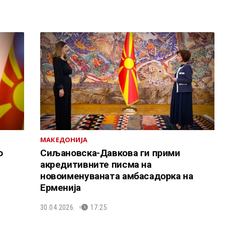
МАКЕДОНИЈА
о
Сиљановска-Давкова ги прими
акредитивните писма на
новоименуваната амбасадорка на
Ерменија
30.04.2026.
17:25