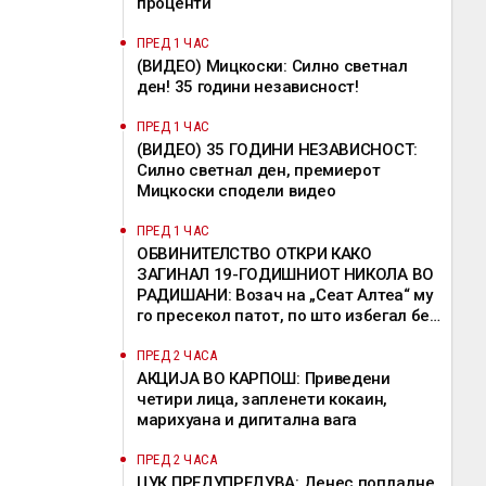
проценти
ПРЕД 1 ЧАС
(ВИДЕО) Мицкоски: Силно светнал
ден! 35 години независност!
ПРЕД 1 ЧАС
(ВИДЕО) 35 ГОДИНИ НЕЗАВИСНОСТ:
Силно светнал ден, премиерот
Мицкоски сподели видео
ПРЕД 1 ЧАС
ОБВИНИТЕЛСТВО ОТКРИ КАКО
ЗАГИНАЛ 19-ГОДИШНИОТ НИКОЛА ВО
РАДИШАНИ: Возач на „Сеат Алтеа“ му
го пресекол патот, по што избегал без
да помогне
ПРЕД 2 ЧАСА
АКЦИЈА ВО КАРПОШ: Приведени
четири лица, запленети кокаин,
марихуана и дигитална вага
ПРЕД 2 ЧАСА
ЦУК ПРЕДУПРЕДУВА: Денес попладне