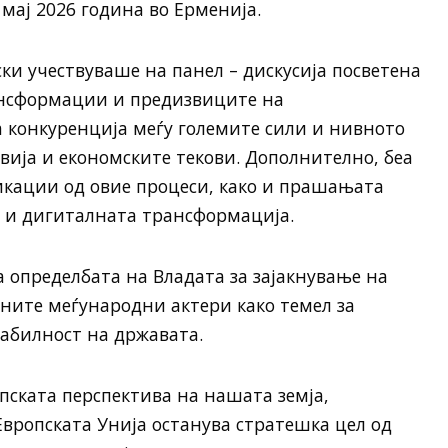
 мај 2026 година во Ерменија.
и учествуваше на панел – дискусија посветена
ансформации и предизвиците на
 конкуренција меѓу големите сили и нивното
вија и економските текови. Дополнително, беа
кации од овие процеси, како и прашањата
ј и дигиталната трансформација.
на определбата на Владата за зајакнување на
ните меѓународни актери како темел за
табилност на државата.
пската перспектива на нашата земја,
Европската Унија останува стратешка цел од