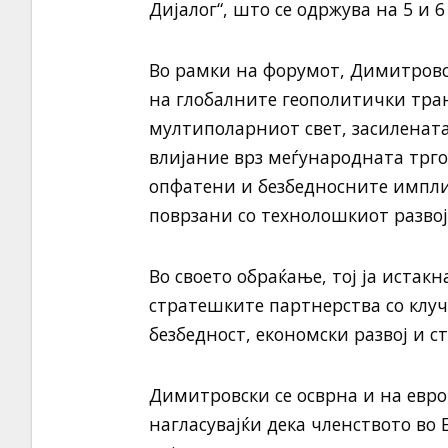
Дијалог“, што се одржува на 5 и 6
Во рамки на форумот, Димитровск
на глобалните геополитички тр
мултиполарниот свет, засилената
влијание врз меѓународната трго
опфатени и безбедносните импли
поврзани со технолошкиот разво
Во своето обраќање, тој ја истак
стратешките партнерства со клуч
безбедност, економски развој и с
Димитровски се осврна и на евро
нагласувајќи дека членството во 