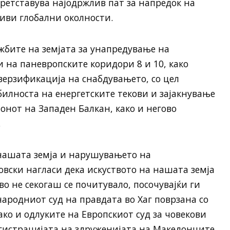
ретставува најодржлив пат за напредок на
ливи глобални околности.
жбите на земјата за унапредување на
и на паневропските коридори 8 и 10, како
верзификација на снабдувањето, со цел
билноста на енергетските текови и зајакнување
онот на Западен Балкан, како и негово
.
 нашата земја и нарушувањето на
вски нагласи дека искуството на нашата земја
о не секогаш се почитувало, посочувајќи ги
ародниот суд на правдата во Хаг поврзана со
ако и одлуките на Европскиот суд за човекови
егистрацијата на здруженијата на Македонците