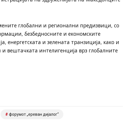
мените глобални и регионални предизвици, со
ормации, безбедносните и економските
а, енергетската и зелената транзиција, како и
и и вештачката интелигенција врз глобалните
форумот „ереван дијалог“