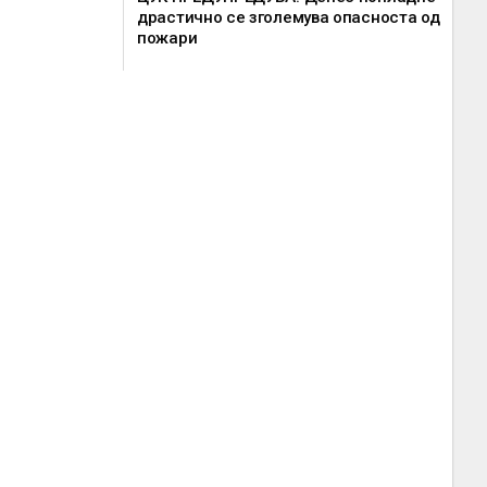
драстично се зголемува опасноста од
пожари