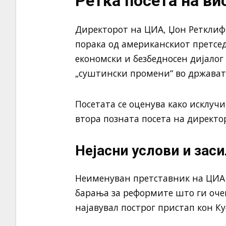
Ретка посета на ви
Директорот на ЦИА, Џон Ретклиф,
порака од американскиот претсед
економски и безбедносен дијалог 
„суштински промени“ во државата
Посетата се оценува како исклучи
втора позната посета на директо
Нејасни услови и зас
Неименуван претставник на ЦИА 
барања за реформите што ги оче
најавувал построг пристап кон Ку