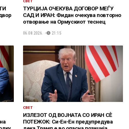
СВЕТ
ТИ
ТУРЦИЈА ОЧЕКУВА ДОГОВОР МЕЃУ
адвор
САД И ИРАН: Фидан очекува повторно
отворање на Ормускиот теснец
06.08.2026.
21:15
СВЕТ
ИЗЛЕЗОТ ОД ВОЈНАТА СО ИРАН СÈ
на
ПОТЕЖОК: Си-Ен-Ен предупредува
колку
дека Трамп е во опасна позиција