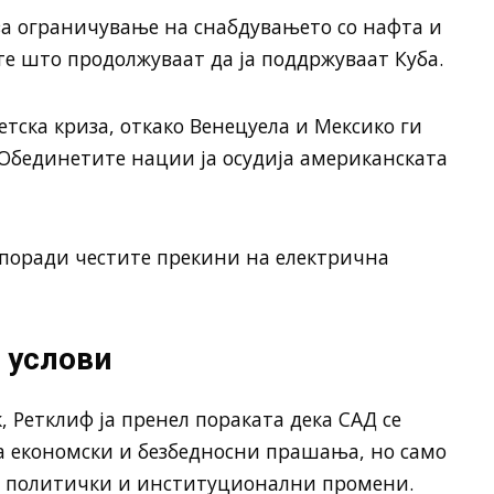
за ограничување на снабдувањето со нафта и
е што продолжуваат да ја поддржуваат Куба.
гетска криза, откако Венецуела и Мексико ги
 Обединетите нации ја осудија американската
 поради честите прекини на електрична
д услови
 Ретклиф ја пренел пораката дека САД се
за економски и безбедносни прашања, но само
и политички и институционални промени.