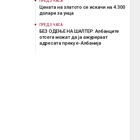
ПРЕД 3 ЧАСА
Цената на златото се искачи на 4.300
долари за унца
ПРЕД 3 ЧАСА
БЕЗ ОДЕЊЕ НА ШАЛТЕР: Албанците
отсега можат да ја ажурираат
адресата преку е-Албанија