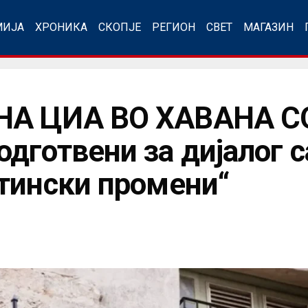
МИЈА
ХРОНИКА
СКОПЈЕ
РЕГИОН
СВЕТ
МАГАЗИН
НА ЦИА ВО ХАВАНА С
дготвени за дијалог с
тински промени“