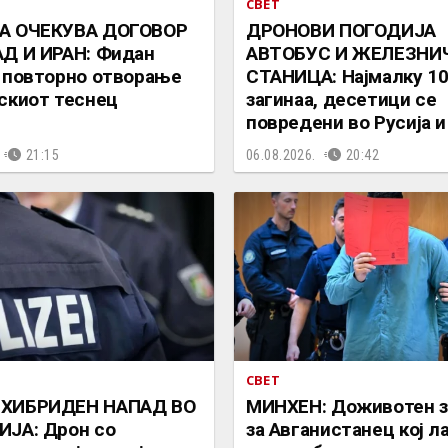
СВЕТ
А ОЧЕКУВА ДОГОВОР
ДРОНОВИ ПОГОДИЈА
Д И ИРАН: Фидан
АВТОБУС И ЖЕЛЕЗНИ
 повторно отворање
СТАНИЦА: Најмалку 10
скиот теснец
загинаа, десетици се
повредени во Русија и
21:15
06.08.2026.
20:42
СВЕТ
ХИБРИДЕН НАПАД ВО
МИНХЕН: Доживотен з
ЈА: Дрон со
за Авганистанец кој л