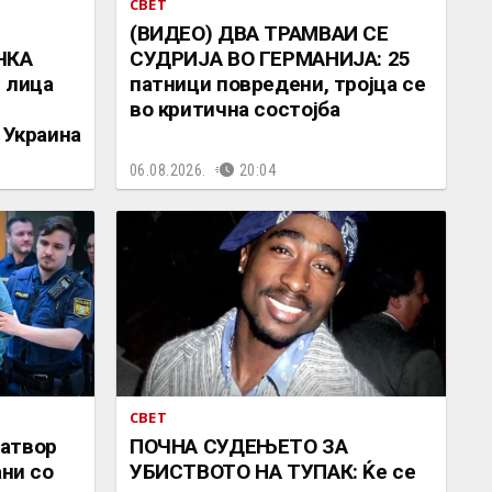
СВЕТ
(ВИДЕО) ДВА ТРАМВАИ СЕ
ЧКА
СУДРИЈА ВО ГЕРМАНИЈА: 25
 лица
патници повредени, тројца се
во критична состојба
 Украина
06.08.2026.
20:04
СВЕТ
атвор
ПОЧНА СУДЕЊЕТО ЗА
ани со
УБИСТВОТО НА ТУПАК: Ќе се