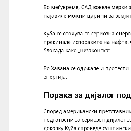
Во меѓувреме, САД вовеле мерки 
најавиле можни царини за земјит
Куба се соочува со сериозна енер
прекинале испораките на нафта.
блокада како „незаконска“.
Во Хавана се одржале и протести
енергија.
Порака за дијалог по
Според американски претставник,
подготвени за сериозен дијалог 
доколку Куба спроведе суштинск