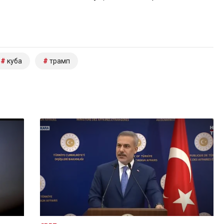
куба
трамп