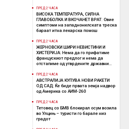
ПРЕД 2 ЧАСА
ВИСОКА ТЕМПЕРАТУРА, СИЛНА
ГЛАВОБОЛКА И ВКОЧАНЕТ ВРАТ: Овие
симптоми на западнонилската треска
бараат итна лекарска помош
ПРЕД 2 ЧАСА
ЖЕРНОВСКИ ШИРИ НЕВИСТИНИ И
ХИСТЕРИЈА: Нема да го прифатиме
францускиот предлог и нема да
отстапиме од утврдените државни
позиции, велат од ВМРО-ДПМНЕ
ПРЕД 2 ЧАСА
АВСТРАЛИЈА КУПУВА НОВИ РАКЕТИ
ОД САД: Ќе биде првата земја надвор
од Америка со АИМ-260
ПРЕД 2 ЧАСА
Тетовец со БМВ блокирал осум возила
во Улцињ – туристи го барале низ
градот