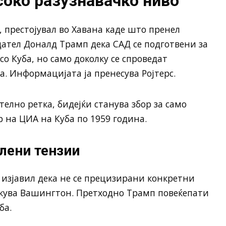
соко разузнавачко ниво
 престојувал во Хавана каде што пренел
ател Доналд Трамп дека САД се подготвени за
со Куба, но само доколку се спроведат
. Информацијата ја пренесува Ројтерс.
телно ретка, бидејќи станува збор за само
р на ЦИА на Куба по 1959 година.
илени тензии
изјавил дека не се прецизирани конкретни
кува Вашингтон. Претходно Трамп повеќепати
ба.