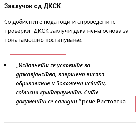
Заклучок од ДКСК
Со добиените податоци и спроведените
проверки,
ДКСК
заклучи дека нема основа за
понатамошно постапување.
„Исполнети се условите за
државјанство, завршено високо
образование и положени испити,
согласно критериумите. Сите
документи се валидни,“
рече Ристовска.