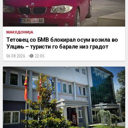
МАКЕДОНИЈА
Тетовец со БМВ блокирал осум возила во
Улцињ – туристи го барале низ градот
06.08.2026.
22:05