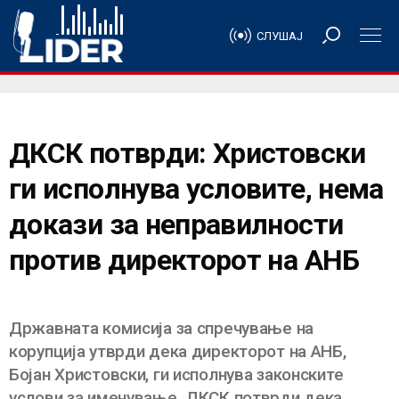
СЛУШАЈ
ДКСК потврди: Христовски
ги исполнува условите, нема
докази за неправилности
против директорот на АНБ
Државната комисија за спречување на
корупција утврди дека директорот на АНБ,
Бојан Христовски, ги исполнува законските
услови за именување. ДКСК потврди дека