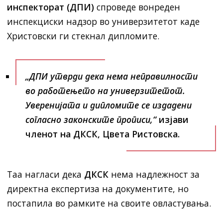
инспекторат (ДПИ)
спроведе вонреден
инспекциски надзор во универзитетот каде
Христовски ги стекнал дипломите.
„ДПИ утврди дека нема неправилности
во работењето на универзитетот.
Уверенијата и дипломите се издадени
согласно законските прописи,“
изјави
членот на
ДКСК
, Цвета Ристовска.
Таа нагласи дека
ДКСК
нема надлежност за
директна експертиза на документите, но
постапила во рамките на своите овластувања.