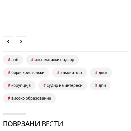
анб
инспекциски надзор
бојан христовски
законитост
дкск
корупција
судир на интереси
дпи
високо образование
ПОВРЗАНИ
ВЕСТИ