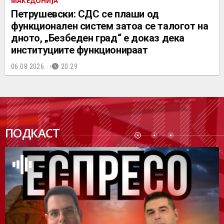
МАКЕДОНИЈА
Петрушевски: СДС се плаши од
функционален систем затоа се талогот на
дното, „Безбеден град“ е доказ дека
институциите функционираат
06.08.2026.
20:29
ПОДК
ПОДКАСТ
АСТ